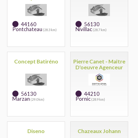
44160
56130
Pontchateau
Nivillac
(28.3 km)
(28.7 km)
Concept Batiréno
Pierre Canet - Maître
D'oeuvre Agenceur
56130
44210
Marzan
Pornic
(29.0 km)
(28.9 km)
Diseno
Chazeaux Johann