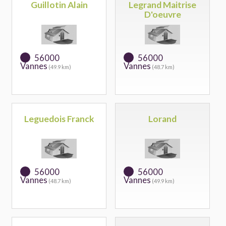
Guillotin Alain
Legrand Maitrise
D'oeuvre
56000
56000
Vannes
Vannes
(49.9 km)
(48.7 km)
Leguedois Franck
Lorand
56000
56000
Vannes
Vannes
(48.7 km)
(49.9 km)