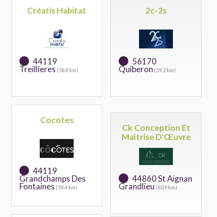
Créatis Habitat
2c-2s
44119
56170
Treillieres
Quiberon
(58.8 km)
(59.2 km)
Cocotes
Ck Conception Et
Maîtrise D'Œuvre
44119
Grandchamps Des
44860 St Aignan
Fontaines
Grandlieu
(58.4 km)
(60.9 km)