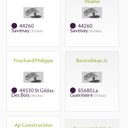
Vilaine
44260
44260
Savenay
Savenay
(35.0 km)
(35.0 km)
Fruchard Philippe
Boutolleau Jc
44530 St Gildas
85680 La
Des Bois
Gueriniere
(38.1 km)
(37.4 km)
Ap Construction