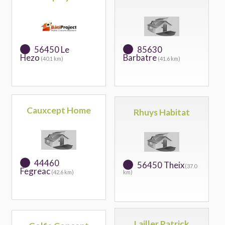
56450 Le
85630
Hezo
Barbatre
(40.1 km)
(41.6 km)
Cauxcept Home
Rhuys Habitat
44460
56450 Theix
(37.0
Fegreac
(42.6 km)
km)
Lailler Patrick