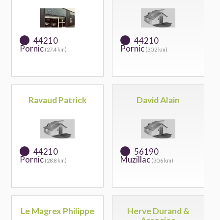
44210
44210
Pornic
Pornic
(27.4 km)
(30.2 km)
Ravaud Patrick
David Alain
44210
56190
Pornic
Muzillac
(28.8 km)
(30.6 km)
Le Magrex Philippe
Herve Durand &