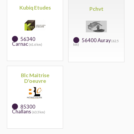
Kubiq Etudes
Pchvt
56340
56400 Auray
(62.5
Carnac
(61.6 km)
km)
Blc Maîtrise
D'oeuvre
85300
Challans
(63.3 km)