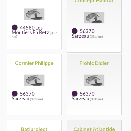
Concept Habitat
44580 Les
56370
Moutiers En Retz
(38.7
Sarzeau
km)
(39.1 km)
Cormier Philippe
Flohic Didier
56370
56370
Sarzeau
Sarzeau
(37.5 km)
(39.0 km)
Batiproject
Cabinet Atlantide