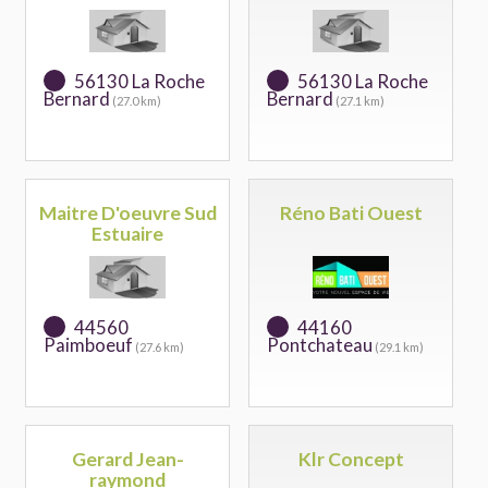
56130 La Roche
56130 La Roche
Bernard
Bernard
(27.0 km)
(27.1 km)
Maitre D'oeuvre Sud
Réno Bati Ouest
Estuaire
44560
44160
Paimboeuf
Pontchateau
(27.6 km)
(29.1 km)
Gerard Jean-
Klr Concept
raymond