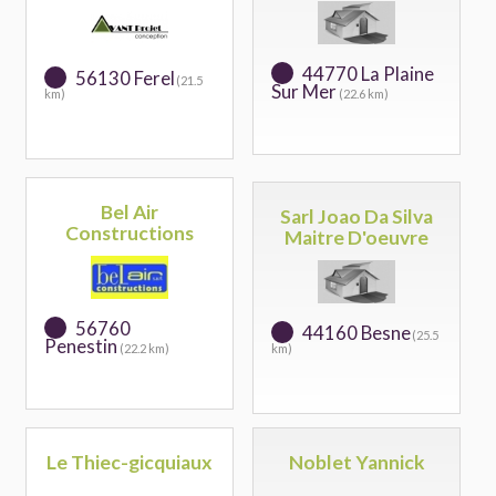
44770 La Plaine
56130 Ferel
(21.5
Sur Mer
km)
(22.6 km)
Bel Air
Sarl Joao Da Silva
Constructions
Maitre D'oeuvre
56760
44160 Besne
(25.5
Penestin
(22.2 km)
km)
Le Thiec-gicquiaux
Noblet Yannick