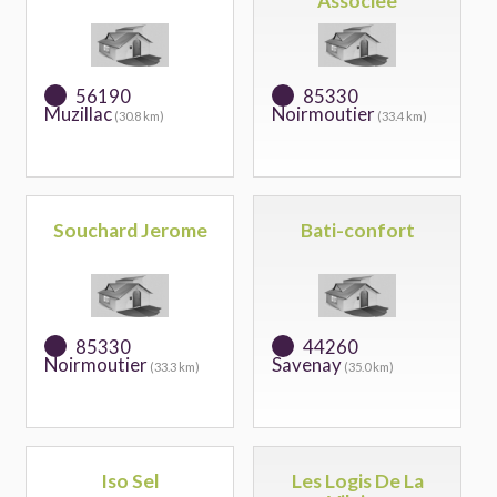
Associee
56190
85330
Muzillac
Noirmoutier
(30.8 km)
(33.4 km)
Souchard Jerome
Bati-confort
85330
44260
Noirmoutier
Savenay
(33.3 km)
(35.0 km)
Iso Sel
Les Logis De La