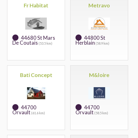
Fr Habitat
Metravo
44680 St Mars
44800 St
De Coutais
Herblain
(53.5 km)
(58.9 km)
Bati Concept
M&loire
44700
44700
Orvault
Orvault
(61.6 km)
(58.5 km)