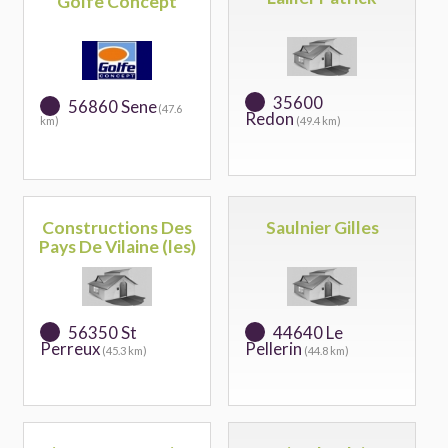
Golfe Concept
35600
56860 Sene
(47.6
Redon
km)
(49.4 km)
Constructions Des
Saulnier Gilles
Pays De Vilaine (les)
56350 St
44640 Le
Perreux
Pellerin
(45.3 km)
(44.8 km)