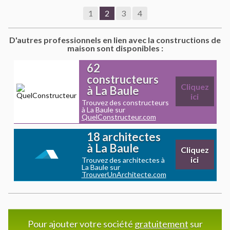
1
2
3
4
D'autres professionnels en lien avec la constructions de
maison sont disponibles :
62
constructeurs
Cliquez
à La Baule
ici
Trouvez des constructeurs
à La Baule sur
QuelConstructeur.com
18 architectes
à La Baule
Cliquez
ici
Trouvez des architectes à
La Baule sur
TrouverUnArchitecte.com
Pour ajouter votre société
gratuitement
sur