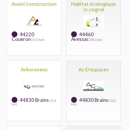
Assist'construction
Habitat écologique
Jc.cogrel
44220
44460
Coueron
Avessac
(52.1 km)
(48.5 km)
Arboresens
Ac D'espaces
44830 Brains
44830 Brains
(51.8
(52.0
km)
km)