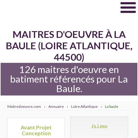
MAITRES D'OEUVRE À LA
BAULE (LOIRE ATLANTIQUE,
44500)
126 maitres d'oeuvre en
batiment référencés pour La
Baule.
Maitredoeuvre.com
›
Annuaire
›
Loire Atlantique
›
La baule
Js.i.mo
Avant Projet
Conception