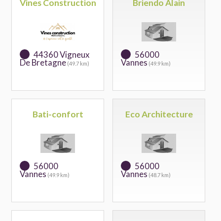
Vines Construction
Briendo Alain
44360 Vigneux
56000
De Bretagne
Vannes
(49.7 km)
(49.9 km)
Bati-confort
Eco Architecture
56000
56000
Vannes
Vannes
(49.9 km)
(48.7 km)