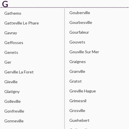
G
Gouberville
Gathemo
Gourbesville
Gatteville Le Phare
Gourfaleur
Gavray
Gouvets
Geffosses
Gouville Sur Mer
Genets
Graignes
Ger
Granville
Gerville La Foret
Gratot
Gieville
Greville Hague
Glatigny
Grimesnil
Golleville
Grosville
Gonfreville
Guehebert
Gonneville