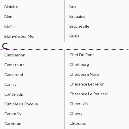
Brix
Biniville
Brouains
Bion
Brucheville
Biville
Buais
Blainville Sur Mer
C
Chef Du Pont
Cambernon
Cherbourg
Cametours
Cherbourg Naval
Camprond
Cherence Le Heron
Canisy
Cherence Le Roussel
Canteloup
Chevreville
Canville La Rocque
Chevry
Carantilly
Clitourps
Carentan