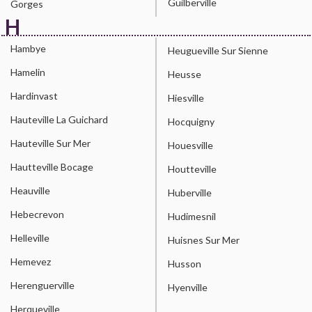
Guilberville
Gorges
H
Hambye
Heugueville Sur Sienne
Hamelin
Heusse
Hardinvast
Hiesville
Hauteville La Guichard
Hocquigny
Hauteville Sur Mer
Houesville
Hautteville Bocage
Houtteville
Heauville
Huberville
Hebecrevon
Hudimesnil
Helleville
Huisnes Sur Mer
Hemevez
Husson
Herenguerville
Hyenville
Herqueville