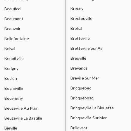
Brecey
Beauficel
Brectouville
Beaumont
Brehal
Beauvoir
Bretteville
Bellefontaine
Bretteville Sur Ay
Belval
Breuville
Benoitville
Brevands
Berigny
Breville Sur Mer
Beslon
Bricquebec
Besneville
Bricquebosq
Beuvrigny
Bricqueville La Blouette
Beuzeville Au Plain
Bricqueville Sur Mer
Beuzeville La Bastille
Brillevast
Bieville