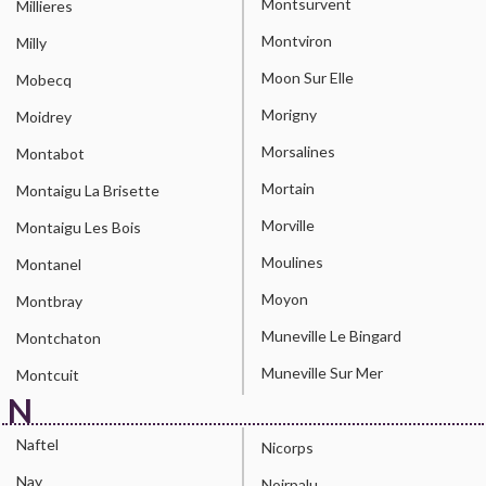
Montsurvent
Millieres
Montviron
Milly
Moon Sur Elle
Mobecq
Morigny
Moidrey
Morsalines
Montabot
Mortain
Montaigu La Brisette
Morville
Montaigu Les Bois
Moulines
Montanel
Moyon
Montbray
Muneville Le Bingard
Montchaton
Muneville Sur Mer
Montcuit
N
Naftel
Nicorps
Nay
Noirpalu