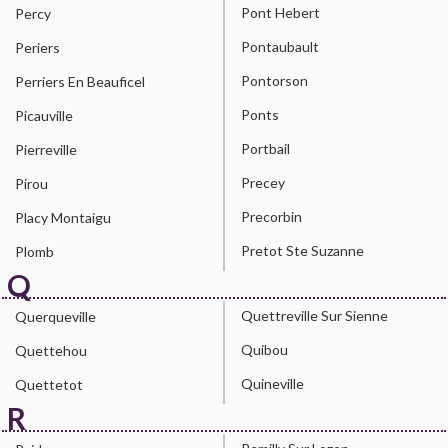
Pont Hebert
Percy
Pontaubault
Periers
Pontorson
Perriers En Beauficel
Ponts
Picauville
Portbail
Pierreville
Precey
Pirou
Precorbin
Placy Montaigu
Pretot Ste Suzanne
Plomb
Q
Quettreville Sur Sienne
Querqueville
Quibou
Quettehou
Quineville
Quettetot
R