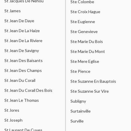
St Jacques De Nehou
Ste Colombe
St James
Ste Croix Hague
St Jean De Daye
Ste Eugienne
St Jean De La Haize
Ste Genevieve
St Jean De La Riviere
Ste Marie Du Bois
St Jean De Savigny
Ste Marie Du Mont
St Jean Des Baisants
Ste Mere Eglise
St Jean Des Champs
Ste Pience
St Jean Du Corail
Ste Suzanne En Bauptois
St Jean Du Corail Des Bois
Ste Suzanne Sur Vire
St Jean Le Thomas
Subligny
St Jores
Surtainville
St Joseph
Surville
St Laurent De Cuves