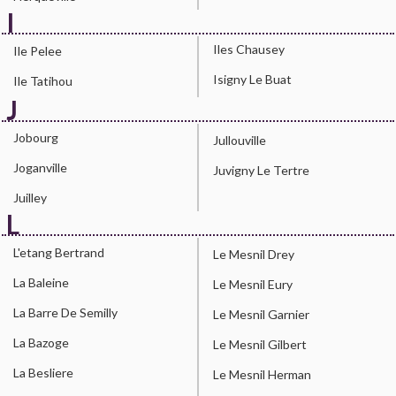
I
Iles Chausey
Ile Pelee
Isigny Le Buat
Ile Tatihou
J
Jobourg
Jullouville
Joganville
Juvigny Le Tertre
Juilley
L
L'etang Bertrand
Le Mesnil Drey
La Baleine
Le Mesnil Eury
La Barre De Semilly
Le Mesnil Garnier
La Bazoge
Le Mesnil Gilbert
La Besliere
Le Mesnil Herman