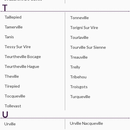
T
Taillepied
Tonneville
Tamerville
Torigni Sur Vire
Tanis
Tourlaville
Tessy Sur Vire
Tourville Sur Sienne
Teurtheville Bocage
Treauville
Teurtheville Hague
Trelly
Theville
Tribehou
Tirepied
Troisgots
Tocqueville
Turqueville
Tollevast
U
Urville Nacqueville
Urville