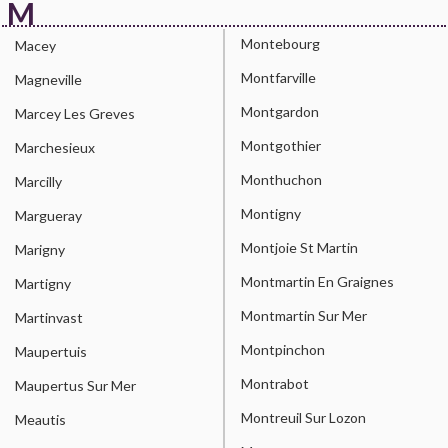
M
Montebourg
Macey
Montfarville
Magneville
Montgardon
Marcey Les Greves
Montgothier
Marchesieux
Monthuchon
Marcilly
Montigny
Margueray
Montjoie St Martin
Marigny
Montmartin En Graignes
Martigny
Montmartin Sur Mer
Martinvast
Montpinchon
Maupertuis
Montrabot
Maupertus Sur Mer
Montreuil Sur Lozon
Meautis