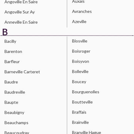
Auxais
Angoville En Saire
Avranches
Angoville Sur Ay
Azeville
Anneville En Saire
B
Blosville
Bacilly
Boisroger
Barenton
Boisyvon
Barfleur
Bolleville
Barneville Carteret
Boucey
Baudre
Bourguenolles
Baudreville
Boutteville
Baupte
Braffais
Beaubigny
Brainville
Beauchamps
Branville Hague
Beaucoudray