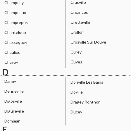
Crasville
Champcey
Creances
Champeaux
Cretteville
Champrepus
Crollon
Chanteloup
Crosville Sur Douve
Chasseguey
Curey
Chaulieu
Cuves
Chavoy
D
Dangy
Donville Les Bains
Denneville
Doville
Digosville
Dragey Ronthon
Digulleville
Ducey
Domjean
E