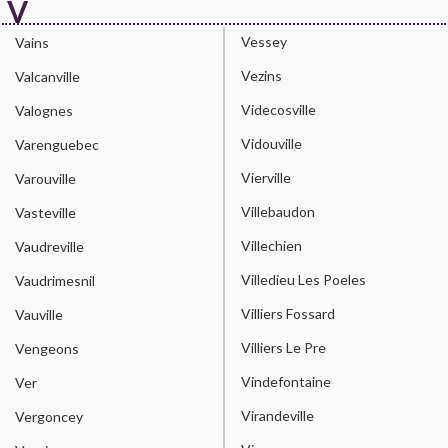
V
Vessey
Vains
Vezins
Valcanville
Videcosville
Valognes
Vidouville
Varenguebec
Vierville
Varouville
Villebaudon
Vasteville
Villechien
Vaudreville
Villedieu Les Poeles
Vaudrimesnil
Villiers Fossard
Vauville
Villiers Le Pre
Vengeons
Vindefontaine
Ver
Virandeville
Vergoncey