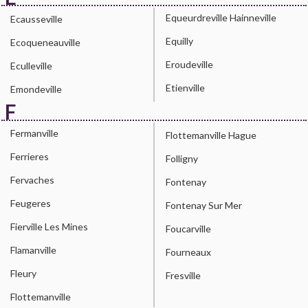
Equeurdreville Hainneville
Ecausseville
Equilly
Ecoqueneauville
Eroudeville
Eculleville
Etienville
Emondeville
F
Fermanville
Flottemanville Hague
Ferrieres
Folligny
Fervaches
Fontenay
Feugeres
Fontenay Sur Mer
Fierville Les Mines
Foucarville
Flamanville
Fourneaux
Fleury
Fresville
Flottemanville