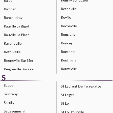
Remilly Sur Lozon
Raids
Rethoville
Rampan
Reville
Rancoudray
Rocheville
Rauville La Bigot
Romagny
Rauville La Place
Roncey
Ravenoville
Ronthon
Reffuveille
Rouffigny
Regneville Sur Mer
Rouxeville
Reigneville Bocage
S
Sacey
St Laurent De Terregatte
Sainteny
St Leger
Sartilly
St Lo
Saussemesnil
St Lo D'ourville