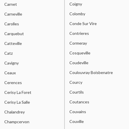
Coigny
Carnet
Colomby
Carneville
Conde Sur Vire
Carolles
Contrieres
Carquebut
Cormeray
Catteville
Cosqueville
Catz
Coudeville
Cavigny
Coulouvray Boisbenatre
Ceaux
Courcy
Cerences
Courtils
Cerisy La Foret
Coutances
Cerisy La Salle
Couvains
Chalandrey
Couville
Champcervon