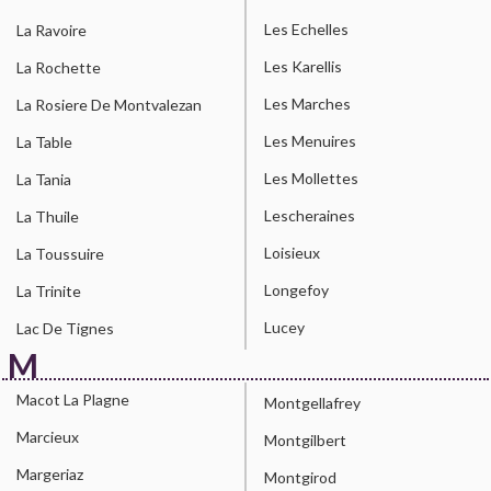
Les Echelles
La Ravoire
Les Karellis
La Rochette
Les Marches
La Rosiere De Montvalezan
Les Menuires
La Table
Les Mollettes
La Tania
Lescheraines
La Thuile
Loisieux
La Toussuire
Longefoy
La Trinite
Lucey
Lac De Tignes
M
Macot La Plagne
Montgellafrey
Marcieux
Montgilbert
Margeriaz
Montgirod