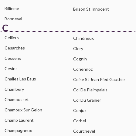
Billieme
Brison St Innocent
Bonneval
C
Celliers
Chindrieux
Cesarches
Clery
Cessens
Cognin
Cevins
Cohennoz
Challes Les Eaux
Coise St Jean Pied Gauthie
Chambery
Col De Plaimpalais
Chamousset
Col Du Granier
Chamoux Sur Gelon
Conjux
Champ Laurent
Corbel
Champagneux
Courchevel