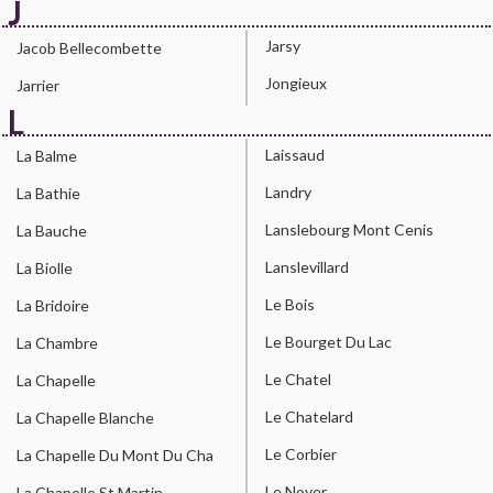
J
Jarsy
Jacob Bellecombette
Jongieux
Jarrier
L
Laissaud
La Balme
Landry
La Bathie
Lanslebourg Mont Cenis
La Bauche
Lanslevillard
La Biolle
Le Bois
La Bridoire
Le Bourget Du Lac
La Chambre
Le Chatel
La Chapelle
Le Chatelard
La Chapelle Blanche
Le Corbier
La Chapelle Du Mont Du Cha
Le Noyer
La Chapelle St Martin