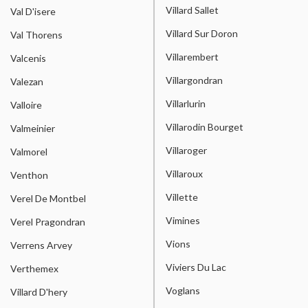
Villard Sallet
Val D'isere
Villard Sur Doron
Val Thorens
Villarembert
Valcenis
Villargondran
Valezan
Villarlurin
Valloire
Villarodin Bourget
Valmeinier
Villaroger
Valmorel
Villaroux
Venthon
Villette
Verel De Montbel
Vimines
Verel Pragondran
Vions
Verrens Arvey
Viviers Du Lac
Verthemex
Voglans
Villard D'hery