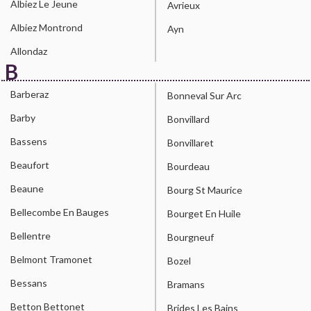
Albiez Le Jeune
Avrieux
Albiez Montrond
Ayn
Allondaz
B
Barberaz
Bonneval Sur Arc
Barby
Bonvillard
Bassens
Bonvillaret
Beaufort
Bourdeau
Beaune
Bourg St Maurice
Bellecombe En Bauges
Bourget En Huile
Bellentre
Bourgneuf
Belmont Tramonet
Bozel
Bessans
Bramans
Betton Bettonet
Brides Les Bains