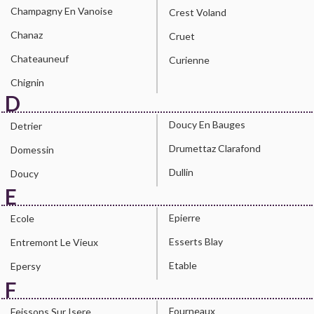
Champagny En Vanoise
Crest Voland
Chanaz
Cruet
Chateauneuf
Curienne
Chignin
D
Doucy En Bauges
Detrier
Drumettaz Clarafond
Domessin
Dullin
Doucy
E
Epierre
Ecole
Esserts Blay
Entremont Le Vieux
Etable
Epersy
F
Fourneaux
Feissons Sur Isere