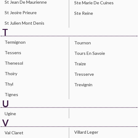
St Jean De Maurienne
Ste Marie De Cuines
St Jeoire Prieure
Ste Reine
St Julien Mont Denis
T
Termignon
Tournon
Tessens
Tours En Savoie
Thenesol
Traize
Thoiry
Tresserve
Thyl
Trevignin
Tignes
U
Ugine
V
Villard Leger
Val Claret