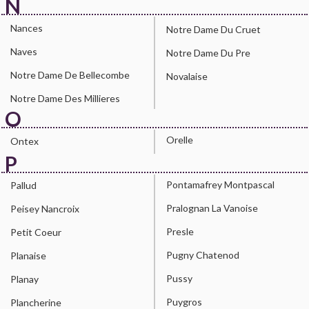
N
Nances
Notre Dame Du Cruet
Naves
Notre Dame Du Pre
Notre Dame De Bellecombe
Novalaise
Notre Dame Des Millieres
O
Orelle
Ontex
P
Pontamafrey Montpascal
Pallud
Pralognan La Vanoise
Peisey Nancroix
Presle
Petit Coeur
Pugny Chatenod
Planaise
Pussy
Planay
Puygros
Plancherine