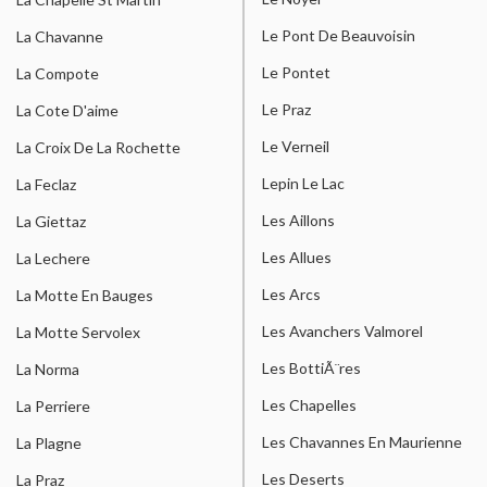
Le Pont De Beauvoisin
La Chavanne
Le Pontet
La Compote
Le Praz
La Cote D'aime
Le Verneil
La Croix De La Rochette
Lepin Le Lac
La Feclaz
Les Aillons
La Giettaz
Les Allues
La Lechere
Les Arcs
La Motte En Bauges
Les Avanchers Valmorel
La Motte Servolex
Les BottiÃ¨res
La Norma
Les Chapelles
La Perriere
Les Chavannes En Maurienne
La Plagne
Les Deserts
La Praz