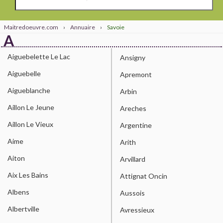
Maitredoeuvre.com
›
Annuaire
›
Savoie
A
Aiguebelette Le Lac
Ansigny
Aiguebelle
Apremont
Aigueblanche
Arbin
Aillon Le Jeune
Areches
Aillon Le Vieux
Argentine
Aime
Arith
Aiton
Arvillard
Aix Les Bains
Attignat Oncin
Albens
Aussois
Albertville
Avressieux