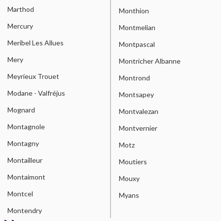
Marthod
Monthion
Mercury
Montmelian
Meribel Les Allues
Montpascal
Mery
Montricher Albanne
Meyrieux Trouet
Montrond
Modane - Valfréjus
Montsapey
Mognard
Montvalezan
Montagnole
Montvernier
Montagny
Motz
Montailleur
Moutiers
Montaimont
Mouxy
Montcel
Myans
Montendry