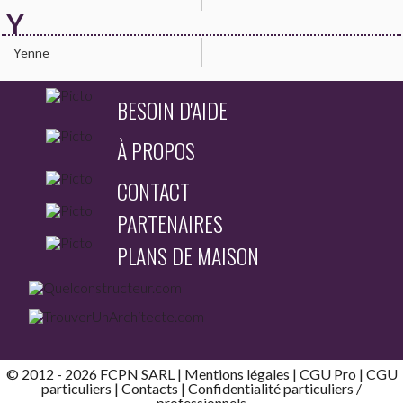
Y
Yenne
BESOIN D'AIDE
À PROPOS
CONTACT
PARTENAIRES
PLANS DE MAISON
© 2012 - 2026 FCPN SARL |
Mentions légales
|
CGU Pro
|
CGU
particuliers
|
Contacts
| Confidentialité
particuliers
/
professionnels