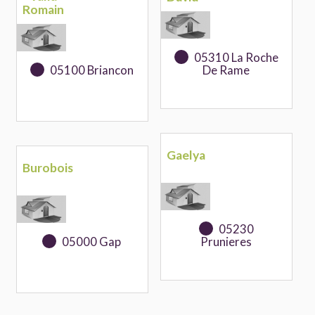
Romain
05310 La Roche
05100 Briancon
De Rame
Gaelya
Burobois
05230
05000 Gap
Prunieres