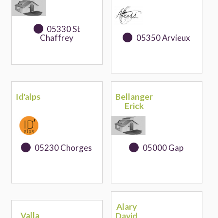
05330 St
Chaffrey
05350 Arvieux
Id'alps
Bellanger
Erick
05230 Chorges
05000 Gap
Alary
Valla
David