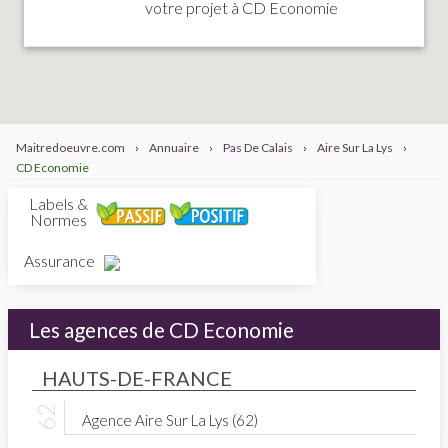
votre projet à CD Economie
Maitredoeuvre.com
›
Annuaire
›
Pas De Calais
›
Aire Sur La Lys
›
CD Economie
Labels &
Normes
Assurance
Les agences de CD Economie
HAUTS-DE-FRANCE
Agence Aire Sur La Lys (62)