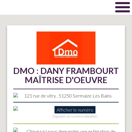
DMO : DANY FRAMBOURT
MAÎTRISE D'OEUVRE
121 rue de vitry , 51250 Sermaize Les Bains
Afficher le numéro
(Signaler un numéro obsolète)
Cliquez-ici
pour demander une estimation de