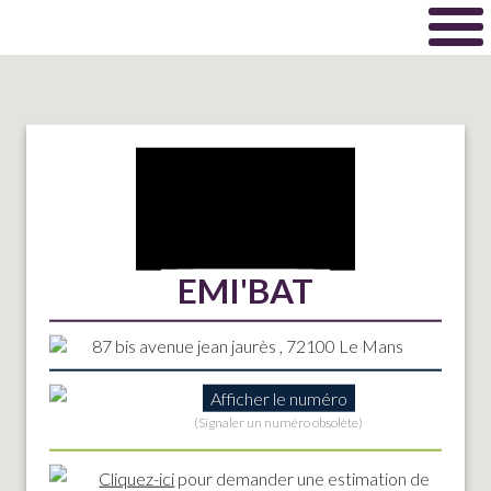
EMI'BAT
87 bis avenue jean jaurès , 72100 Le Mans
Afficher le numéro
(Signaler un numéro obsolète)
Cliquez-ici
pour demander une estimation de