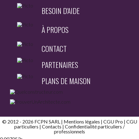
BESOIN D'AIDE
À PROPOS
CONTACT
PARTENAIRES
PLANS DE MAISON
© 2012 - 2026 FCPN SARL |
Mentions légales
|
CGU Pro
|
CGU
particuliers
|
Contacts
| Confidentialité
particuliers
/
professionnels
0.007053s