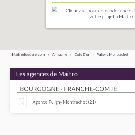
Cliquez-ici
pour demander une est
votre projet à Maitro
Maitredoeuvre.com
›
Annuaire
›
Cote D'or
›
Puligny Montrachet
›
Les agences de Maitro
BOURGOGNE - FRANCHE-COMTÉ
Agence Puligny Montrachet (21)