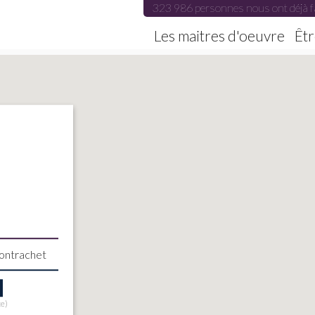
323 986 personnes nous ont déjà f
Les maitres d'oeuvre
Êtr
Montrachet
te)