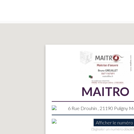
MAITRO
6 Rue Drouhin , 21190 Puligny 
Afficher le numéro
(Signaler un numéro obsolè