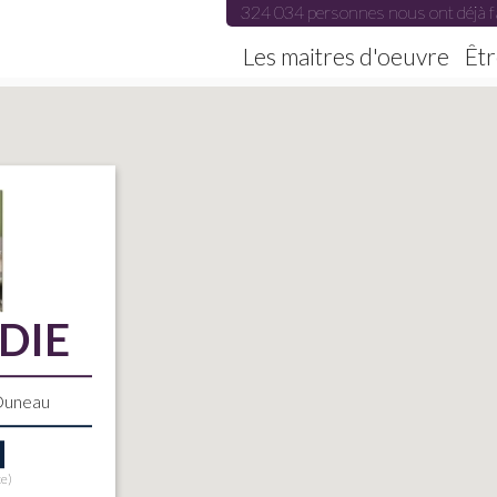
324 034 personnes nous ont déjà f
Les maitres d'oeuvre
Êtr
DIE
 Duneau
te)