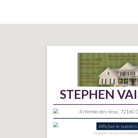
STEPHEN VAI
4 chemin des rieux , 72160
Afficher le numéro
(Signaler un numéro obsolè