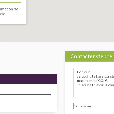
imation de
idie
e
Contacter stephen