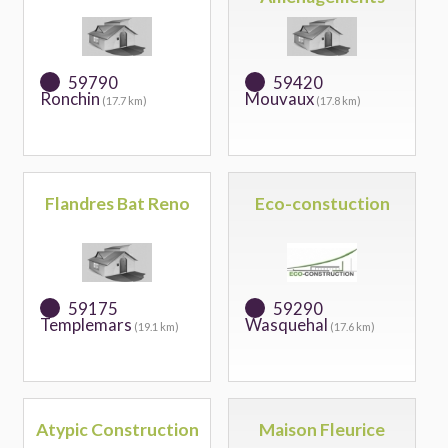
59790
59420
Ronchin
Mouvaux
(17.7 km)
(17.8 km)
Flandres Bat Reno
Eco-constuction
59175
59290
Templemars
Wasquehal
(19.1 km)
(17.6 km)
Atypic Construction
Maison Fleurice