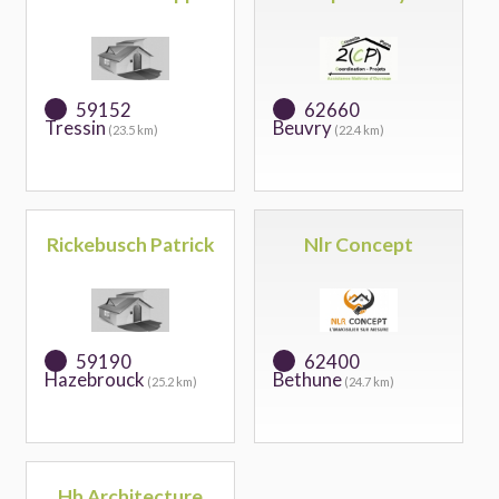
59152
62660
Tressin
Beuvry
(23.5 km)
(22.4 km)
Rickebusch Patrick
Nlr Concept
59190
62400
Hazebrouck
Bethune
(25.2 km)
(24.7 km)
Hh Architecture