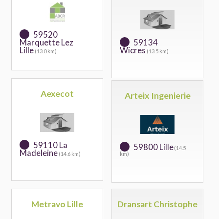
59520
Marquette Lez
59134
Lille
Wicres
(13.0 km)
(13.5 km)
Aexecot
Arteix Ingenierie
59110 La
59800 Lille
(14.5
Madeleine
(14.6 km)
km)
Metravo Lille
Dransart Christophe