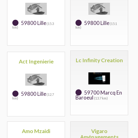
59800 Lille
59800 Lille
(15.3
(15.1
km)
km)
Lc Infinity Creation
Act Ingenierie
59700 Marcq En
59800 Lille
(12.7
Baroeul
km)
(13.7 km)
Amo Mzaidi
Vigaro
Aménagements