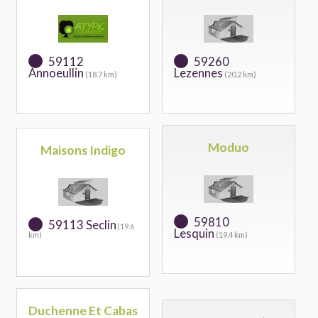
59112
59260
Annoeullin
Lezennes
(18.7 km)
(20.2 km)
Moduo
Maisons Indigo
59810
59113 Seclin
(19.6
Lesquin
km)
(19.4 km)
Duchenne Et Cabas