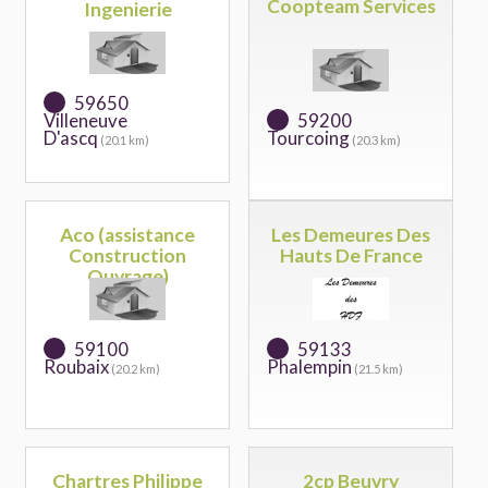
Coopteam Services
Ingenierie
59650
Villeneuve
59200
D'ascq
Tourcoing
(20.1 km)
(20.3 km)
Aco (assistance
Les Demeures Des
Construction
Hauts De France
Ouvrage)
59100
59133
Roubaix
Phalempin
(20.2 km)
(21.5 km)
Chartres Philippe
2cp Beuvry