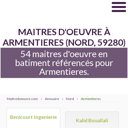
MAITRES D'OEUVRE À
ARMENTIERES (NORD, 59280)
54 maitres d'oeuvre en
batiment référencés pour
Armentieres.
Maitredoeuvre.com
›
Annuaire
›
Nord
›
Armentieres
Benicourt Ingenierie
Kalid Bouallali