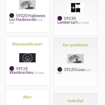
59320 Hallennes
59130
Lez Haubourdin
(10.6
Lambersart
km)
(11.7 km)
Reynaud Brunet
No-problemo
59118
59120 Loos
(12.3
Wambrechies
(12.2 km)
km)
Abcr
Isale Bat