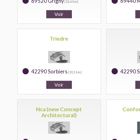
69520 Grigny
69440 
(26.6 km)
Triedre
42290 Sorbiers
42290 S
(30.1 km)
Nca (new Concept
Confor
Architectural)