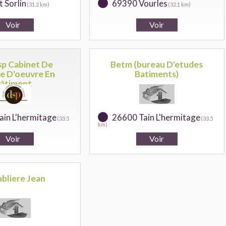
 Sorlin
69390 Vourles
(31.2 km)
(32.1 km)
sp Cabinet De
Betm (bureau D'etudes
se D'oeuvre En
Batiments)
âtiment
ain L'hermitage
26600 Tain L'hermitage
(33.5
(33.5
km)
abliere Jean