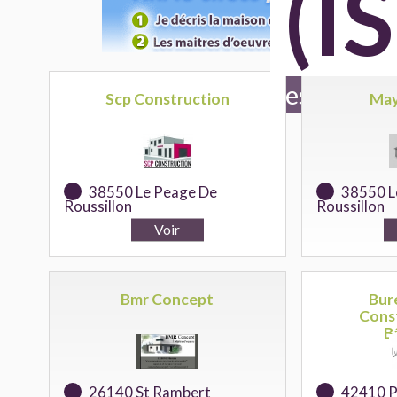
(I
101 maitres d'oeuvr
Scp Construction
May
38550 Le Peage De
38550 L
Roussillon
Roussillon
Bmr Concept
Bur
Cons
B
26140 St Rambert
42410 P