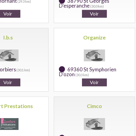
Mornant
38790 St Georges
(29.3 km)
D'esperanche
(30.0 km)
I.b.s
Organize
orbiers
69360 St Symphorien
(30.1 km)
D'ozon
(30.3 km)
t Prestations
Cimco