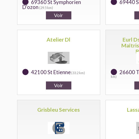
69360 St Symphorien
69440 St
D'ozon
(29.5 km)
Atelier Dl
Eurl D
Maîtri
B
42100 St Etienne
26600 T
(33.2 km)
km)
Grisbleu Services
Lass