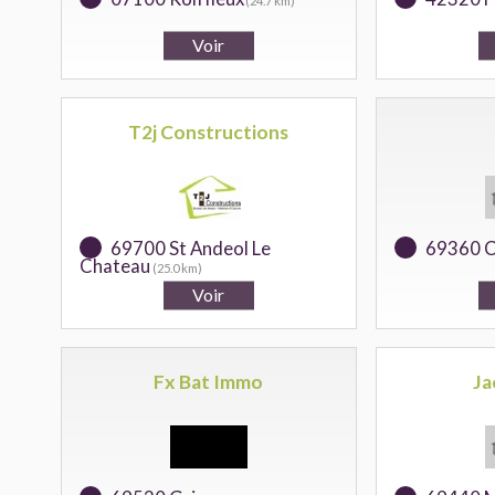
(24.7 km)
T2j Constructions
69700 St Andeol Le
69360 
Chateau
(25.0 km)
Fx Bat Immo
Ja