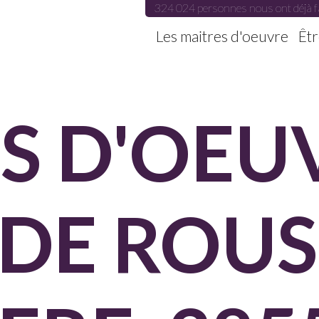
324 024 personnes nous ont déjà f
Les maitres d'oeuvre
Êtr
S D'OEUV
 DE ROUS