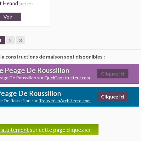
t Heand
(37.5 km)
1
2
3
 la constructions de maison sont disponibles :
Le Peage De Roussillon
Cliquez ici
eage De Roussillon sur
QuelConstructeur.com
 Peage De Roussillon
Cliquez ici
e De Roussillon sur
TrouverUnArchitecte.com
ratuitement
sur cette page cliquez ici