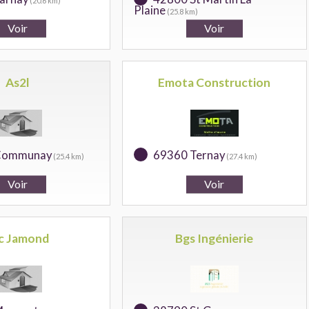
(20.6 km)
Plaine
(25.8 km)
As2l
Emota Construction
Communay
69360 Ternay
(25.4 km)
(27.4 km)
c Jamond
Bgs Ingénierie