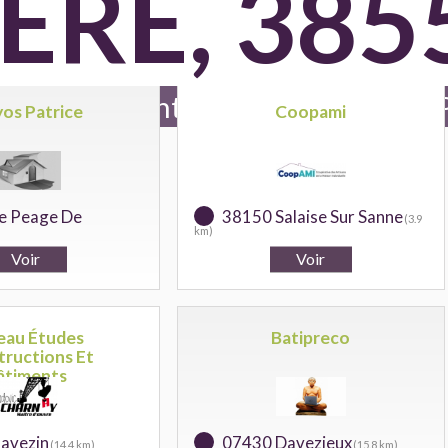
SERE, 385
e en batiment référencés pour Le 
os Patrice
Coopami
e Peage De
38150 Salaise Sur Sanne
(3.9
km)
eau Études
Batipreco
tructions Et
âtiments
avezin
07430 Davezieux
(14.4 km)
(15.8 km)