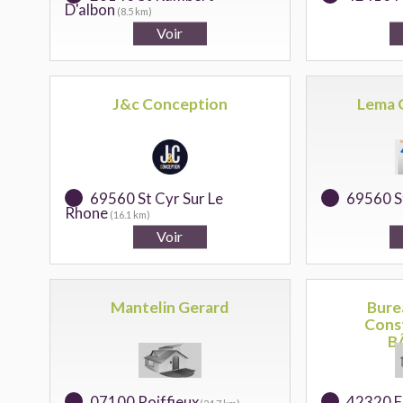
D'albon
(8.5 km)
J&c Conception
Lema 
69560 St Cyr Sur Le
69560 S
Rhone
(16.1 km)
Mantelin Gerard
Bure
Cons
B
07100 Roiffieux
42320 F