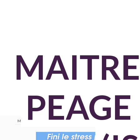
MAITRE
PEAGE
Maitredoeuvre.com
›
Annuaire
›
Isere
›
Le peage de roussillon