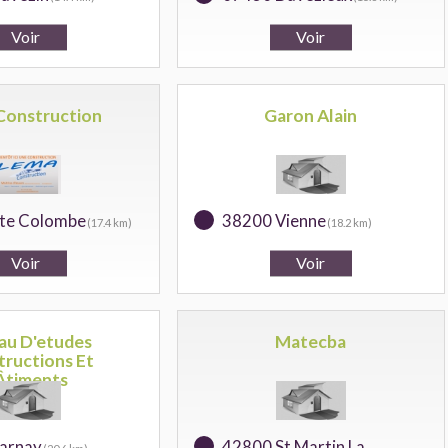
Construction
Garon Alain
te Colombe
38200 Vienne
(17.4 km)
(18.2 km)
au D'etudes
Matecba
tructions Et
Âtiments
arnay
42800 St Martin La