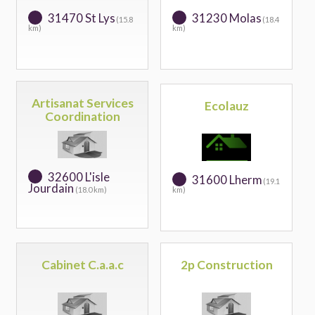
31470 St Lys
31230 Molas
(15.8
(18.4
km)
km)
Artisanat Services
Ecolauz
Coordination
32600 L'isle
31600 Lherm
(19.1
Jourdain
(18.0 km)
km)
Cabinet C.a.a.c
2p Construction