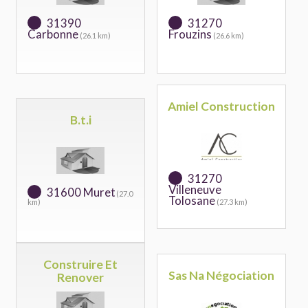
31390
31270
Carbonne
Frouzins
(26.1 km)
(26.6 km)
Amiel Construction
B.t.i
31270
Villeneuve
31600 Muret
(27.0
Tolosane
km)
(27.3 km)
Construire Et
Sas Na Négociation
Renover