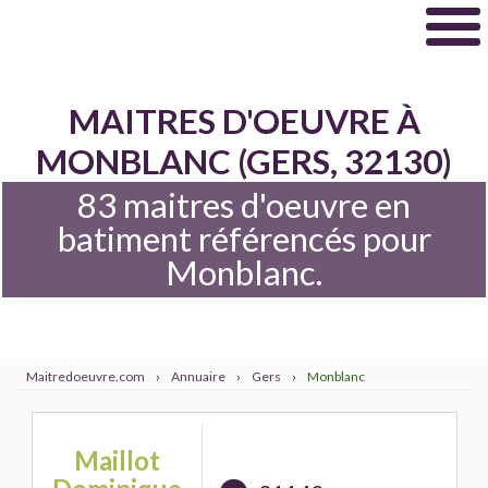
MAITRES D'OEUVRE À
MONBLANC (GERS, 32130)
83 maitres d'oeuvre en
batiment référencés pour
Monblanc.
Maitredoeuvre.com
›
Annuaire
›
Gers
›
Monblanc
Maillot