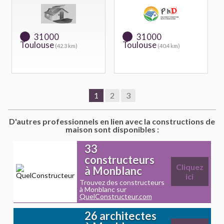
31000
31000
Toulouse
Toulouse
(42.3 km)
(40.4 km)
1
2
3
D'autres professionnels en lien avec la constructions de
maison sont disponibles :
33
constructeurs
Cliquez
à Monblanc
ici
Trouvez des constructeurs
à Monblanc sur
QuelConstructeur.com
26 architectes