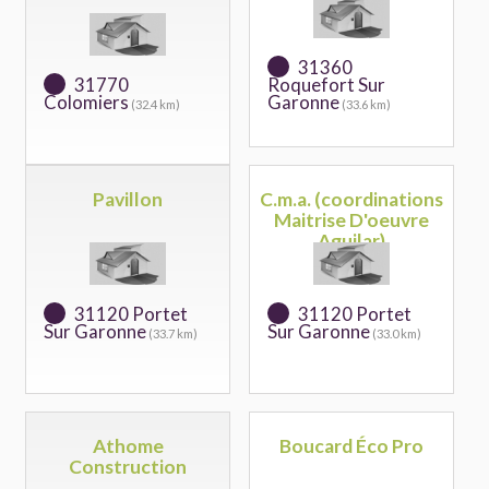
31360
31770
Roquefort Sur
Colomiers
Garonne
(32.4 km)
(33.6 km)
Pavillon
C.m.a. (coordinations
Maitrise D'oeuvre
Aguilar)
31120 Portet
31120 Portet
Sur Garonne
Sur Garonne
(33.7 km)
(33.0 km)
Athome
Boucard Éco Pro
Construction