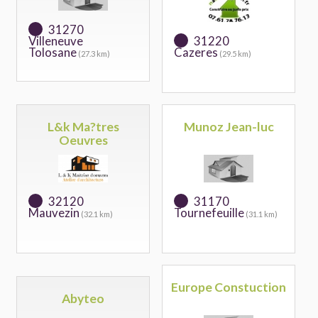
31270
Villeneuve
31220
Tolosane
Cazeres
(27.3 km)
(29.5 km)
L&k Ma?tres
Munoz Jean-luc
Oeuvres
32120
31170
Mauvezin
Tournefeuille
(32.1 km)
(31.1 km)
Europe Constuction
Abyteo