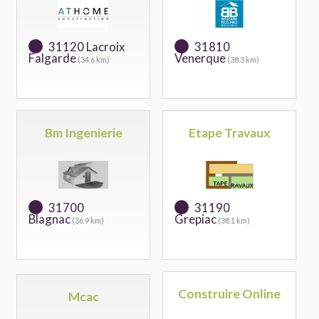
31120 Lacroix
31810
Falgarde
Venerque
(34.6 km)
(38.3 km)
Bm Ingenierie
Etape Travaux
31700
31190
Blagnac
Grepiac
(36.9 km)
(38.1 km)
Construire Online
Mcac