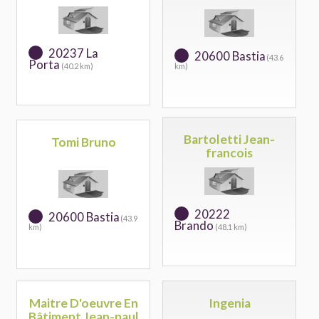
20237 La
20600 Bastia
(43.6
Porta
(40.2 km)
km)
Bartoletti Jean-
Tomi Bruno
francois
20222
20600 Bastia
(43.9
Brando
km)
(48.1 km)
Maitre D'oeuvre En
Ingenia
Bâtiment Jean-paul