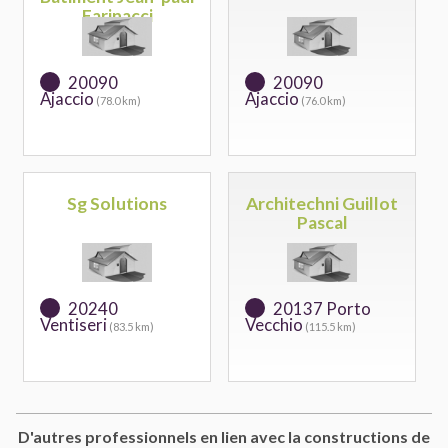
Farinacci
20090
20090
Ajaccio
Ajaccio
(78.0 km)
(76.0 km)
Sg Solutions
Architechni Guillot
Pascal
20240
20137 Porto
Ventiseri
Vecchio
(83.5 km)
(115.5 km)
D'autres professionnels en lien avec la constructions de