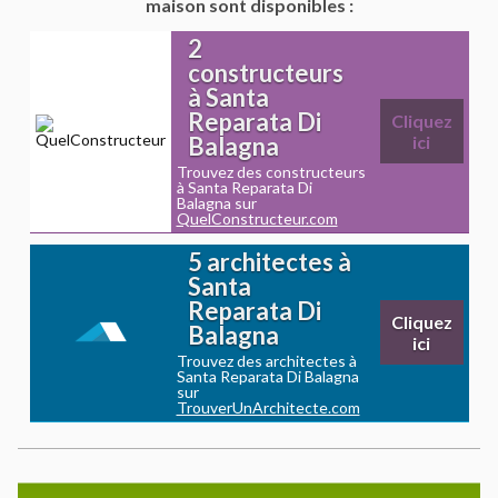
maison sont disponibles :
2
constructeurs
à Santa
Reparata Di
Cliquez
Balagna
ici
Trouvez des constructeurs
à Santa Reparata Di
Balagna sur
QuelConstructeur.com
5 architectes à
Santa
Reparata Di
Cliquez
Balagna
ici
Trouvez des architectes à
Santa Reparata Di Balagna
sur
TrouverUnArchitecte.com