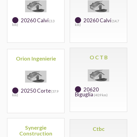
20260 Calvi
20260 Calvi
(3.3
(14.7
km)
km)
O C T B
Orion Ingenierie
20620
20250 Corte
(37.9
Biguglia
km)
(40.9 km)
Synergie
Ctbc
Construction