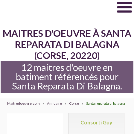
MAITRES D'OEUVRE À SANTA
REPARATA DI BALAGNA
(CORSE, 20220)
12 maitres d'oeuvre en
batiment référencés pour
Santa Reparata Di Balagna.
Maitredoeuvre.com
›
Annuaire
›
Corse
›
Santa reparata di balagna
Consorti Guy