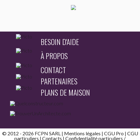
BESOIN D'AIDE
À PROPOS
CONTACT
PARTENAIRES
PLANS DE MAISON
© 2012 - 2026 FCPN SARL |
Mentions légales
|
CGU Pro
|
CGU
particuliers
|
Contacts
| Confidentialité
particuliers
/