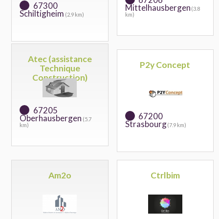
67300
Mittelhausbergen
(3.8
Schiltigheim
(2.9 km)
km)
Atec (assistance
P2y Concept
Technique
Construction)
67205
67200
Oberhausbergen
(5.7
Strasbourg
km)
(7.9 km)
Am2o
Ctrlbim