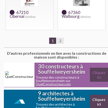
67210
67360
Obernai
Walbourg
(26.8 km)
(28.4 km)
1
2
D'autres professionnels en lien avec la constructions de
maison sont disponibles :
30 constructeurs à
Souffelweyersheim
Cliquez
ici
Trouvez des constructeurs à
Souffelweyersheim sur
QuelConstructeur.com
9 architectes à
Souffelweyersheim
Cliquez
ici
Trouvez des architectes à
Souffelweyersheim sur