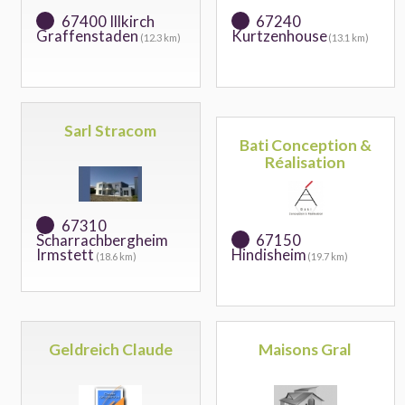
67400 Illkirch
67240
Graffenstaden
Kurtzenhouse
(12.3 km)
(13.1 km)
Sarl Stracom
Bati Conception &
Réalisation
67310
Scharrachbergheim
67150
Irmstett
Hindisheim
(18.6 km)
(19.7 km)
Geldreich Claude
Maisons Gral