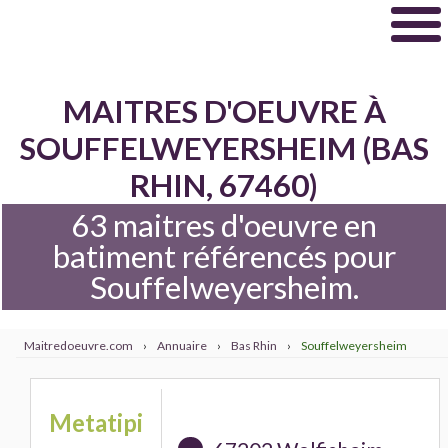
MAITRES D'OEUVRE À
SOUFFELWEYERSHEIM (BAS
RHIN, 67460)
63 maitres d'oeuvre en
batiment référencés pour
Souffelweyersheim.
Maitredoeuvre.com
›
Annuaire
›
Bas Rhin
›
Souffelweyersheim
Metatipi