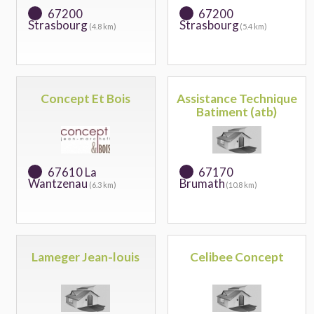
67200
67200
Strasbourg
Strasbourg
(4.8 km)
(5.4 km)
Concept Et Bois
Assistance Technique
Batiment (atb)
67610 La
67170
Wantzenau
Brumath
(6.3 km)
(10.8 km)
Lameger Jean-louis
Celibee Concept