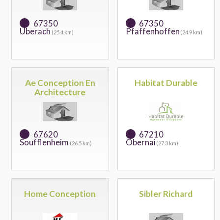
67350
67350
Uberach
Pfaffenhoffen
(25.4 km)
(24.9 km)
Ae Conception En
Habitat Durable
Architecture
67620
67210
Soufflenheim
Obernai
(26.5 km)
(27.3 km)
Home Conception
Sibler Richard