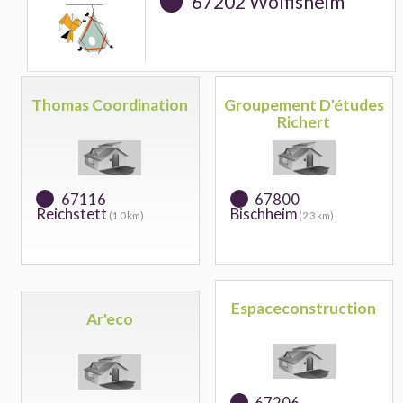
67202 Wolfisheim
Thomas Coordination
Groupement D'études
Richert
67116
67800
Reichstett
Bischheim
(1.0 km)
(2.3 km)
Espaceconstruction
Ar'eco
67206