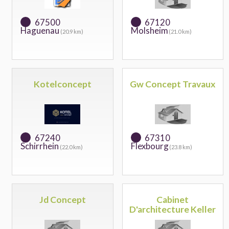
67500
67120
Haguenau
Molsheim
(20.9 km)
(21.0 km)
Kotelconcept
Gw Concept Travaux
67240
67310
Schirrhein
Flexbourg
(22.0 km)
(23.8 km)
Jd Concept
Cabinet
D'architecture Keller