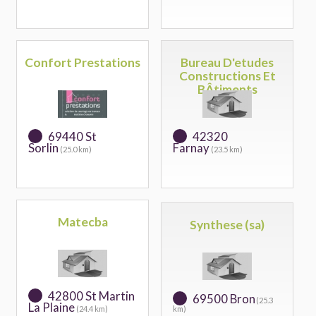
Confort Prestations
Bureau D'etudes
Constructions Et
BÂtiments
69440 St
42320
Sorlin
Farnay
(25.0 km)
(23.5 km)
Matecba
Synthese (sa)
42800 St Martin
69500 Bron
(25.3
La Plaine
(24.4 km)
km)