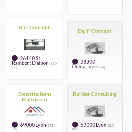
Bmr Concept
Dg 'r' Concept
26140 St
38300
Rambert D'albon
(25.0
Domarin
km)
(27.6 km)
Constructions
Builder Consulting
Maitriseco
69000 Lyon
69000 Lyon
(27.1
(28.3
km)
km)