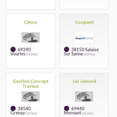
Cimco
Coopami
69390
38150 Salaise
Vourles
Sur Sanne
(19.5 km)
(20.9 km)
Gestion Concept
Jac Jamond
Travaux
38540
69440
Grenay
Mornant
(22.5 km)
(21.2 km)