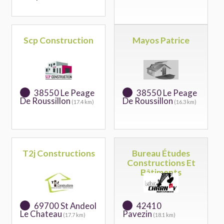
Scp Construction
Mayos Patrice
38550 Le Peage
38550 Le Peage
De Roussillon
De Roussillon
(17.4 km)
(16.3 km)
T2j Constructions
Bureau Études
Constructions Et
Bâtiments
69700 St Andeol
42410
Le Chateau
Pavezin
(17.7 km)
(18.1 km)