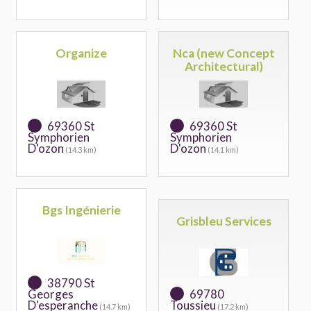
Organize
Nca (new Concept
Architectural)
69360 St
69360 St
Symphorien
Symphorien
D'ozon
D'ozon
(14.3 km)
(14.1 km)
Bgs Ingénierie
Grisbleu Services
38790 St
Georges
69780
D'esperanche
Toussieu
(14.7 km)
(17.2 km)