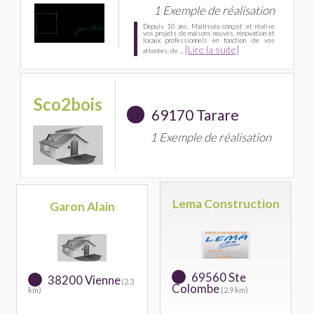
1 Exemple de réalisation
Depuis 10 ans, Maitriséa conçoit et réalise
vos projets de maisons neuves, rénovation et
locaux professionnels en fonction de vos
[Lire la suite]
attentes, de ...
Sco2bois
69170 Tarare
1 Exemple de réalisation
Lema Construction
Garon Alain
69560 Ste
38200 Vienne
(2.3
Colombe
km)
(2.9 km)