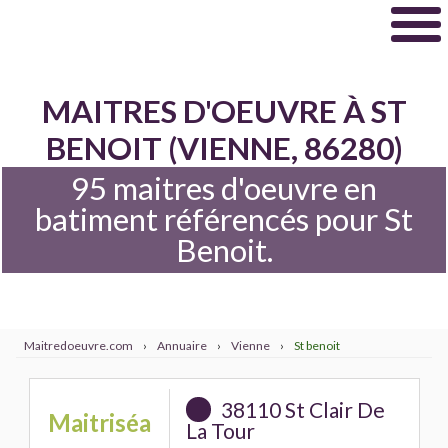
MAITRES D'OEUVRE À ST
BENOIT (VIENNE, 86280)
95 maitres d'oeuvre en
batiment référencés pour St
Benoit.
Maitredoeuvre.com
›
Annuaire
›
Vienne
›
St benoit
38110 St Clair De
Maitriséa
La Tour