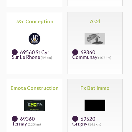
J&c Conception
As2l
69560 St Cyr
69360
Sur Le Rhone
Communay
(5.9 km)
(10.7 km)
Emota Construction
Fx Bat Immo
69360
69520
Ternay
Grigny
(13.5 km)
(14.2 km)