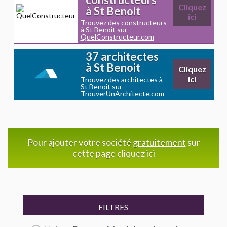
Cliquez
à St Benoit
ici
Trouvez des constructeurs
à St Benoit sur
QuelConstructeur.com
37 architectes
à St Benoit
Cliquez
ici
Trouvez des architectes à
St Benoit sur
TrouverUnArchitecte.com
Pour ajouter votre société
gratuitement
sur
cette page cliquez ici
FILTRES