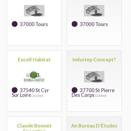
37000 Tours
37000 Tours
Excell Habitat
Imhotep Concept?
37540 St Cyr
37700 St Pierre
Sur Loire
Des Corps
(3.1 km)
(2.6 km)
Claude Bonnet
An Bureau D'Études