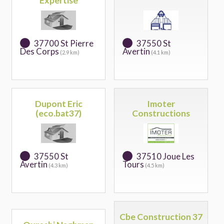
Expertise
37700 St Pierre
37550 St
Des Corps
Avertin
(2.9 km)
(4.1 km)
Dupont Eric
Imoter
(eco.bat37)
Constructions
37550 St
37510 Joue Les
Avertin
Tours
(4.3 km)
(4.5 km)
Cbe Construction 37