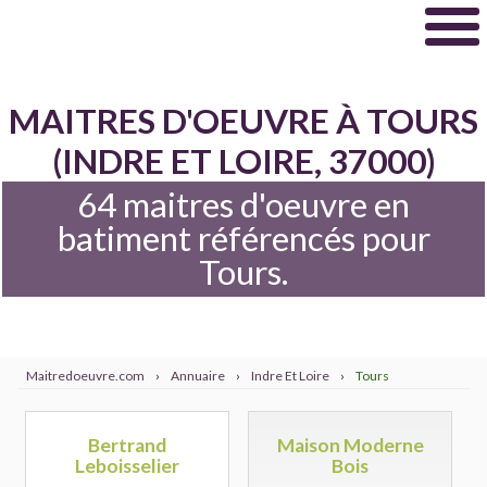
MAITRES D'OEUVRE À TOURS
(INDRE ET LOIRE, 37000)
64 maitres d'oeuvre en
batiment référencés pour
Tours.
Maitredoeuvre.com
›
Annuaire
›
Indre Et Loire
›
Tours
Bertrand
Maison Moderne
Leboisselier
Bois