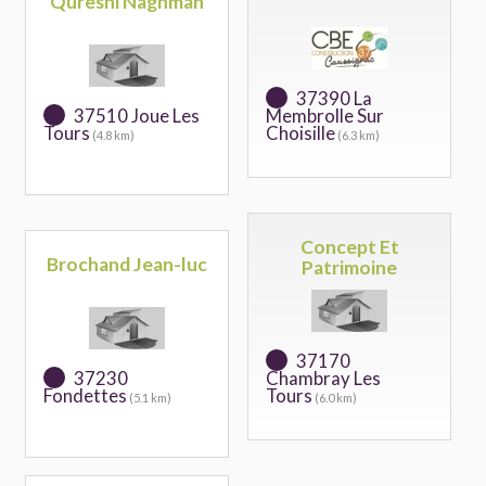
Qureshi Naghman
37390 La
37510 Joue Les
Membrolle Sur
Tours
Choisille
(4.8 km)
(6.3 km)
Concept Et
Brochand Jean-luc
Patrimoine
37170
37230
Chambray Les
Fondettes
Tours
(5.1 km)
(6.0 km)