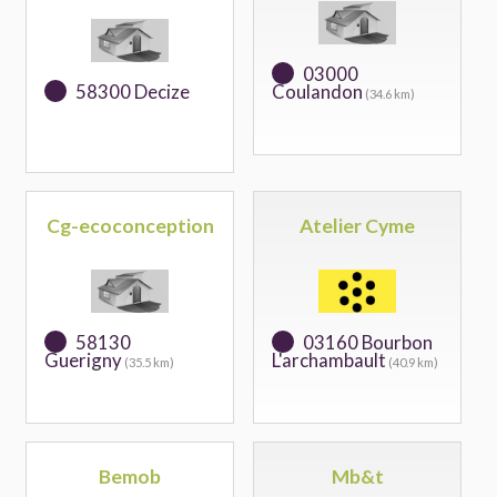
03000
58300 Decize
Coulandon
(34.6 km)
Cg-ecoconception
Atelier Cyme
58130
03160 Bourbon
Guerigny
L'archambault
(35.5 km)
(40.9 km)
Bemob
Mb&t