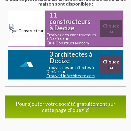
maison sont disponibles :
11
constructeurs
Cliquez
à Decize
ici
Trouvez des constructeurs
à Decize sur
QuelConstructeur.com
3 architectes à
Decize
Cliquez
ici
Trouvez des architectes à
Decize sur
TrouverUnArchitecte.com
Pour ajouter votre société
gratuitement
sur
cette page cliquez ici