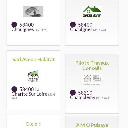
58400
58400
Chaulgnes
Chaulgnes
(42.8 km)
(41.7 km)
Sarl Avenir Habitat
Pilote Travaux
Conseils
58400 La
58210
Charite Sur Loire
(51.4
Champlemy
km)
(51.7 km)
O.c.d.r.
A M O Puisaye