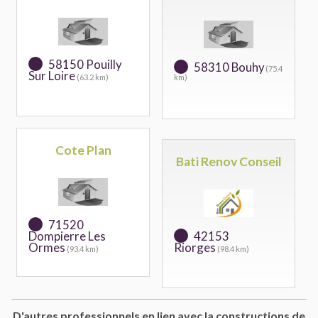
58150 Pouilly
58310 Bouhy
(75.4
Sur Loire
(63.2 km)
km)
Cote Plan
Bati Renov Conseil
71520
Dompierre Les
42153
Ormes
Riorges
(93.4 km)
(98.4 km)
D'autres professionnels en lien avec la constructions de