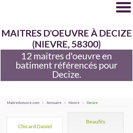
MAITRES D'OEUVRE À DECIZE
(NIEVRE, 58300)
12 maitres d'oeuvre en
batiment référencés pour
Decize.
Maitredoeuvre.com
›
Annuaire
›
Nievre
›
Decize
Beaufils
Chicard Daniel