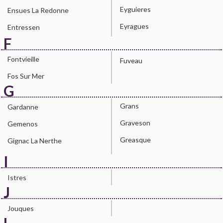
Eyguieres
Ensues La Redonne
Eyragues
Entressen
F
Fontvieille
Fuveau
Fos Sur Mer
G
Grans
Gardanne
Graveson
Gemenos
Greasque
Gignac La Nerthe
I
Istres
J
Jouques