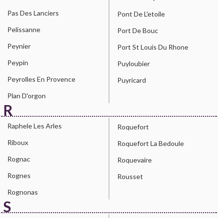
Pas Des Lanciers
Pont De L'etoile
Pelissanne
Port De Bouc
Peynier
Port St Louis Du Rhone
Peypin
Puyloubier
Peyrolles En Provence
Puyricard
Plan D'orgon
R
Raphele Les Arles
Roquefort
Riboux
Roquefort La Bedoule
Rognac
Roquevaire
Rognes
Rousset
Rognonas
S