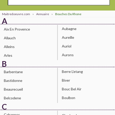
Maitredoeuvre.com
›
Annuaire
›
Bouches Du Rhone
A
Aubagne
Aix En Provence
Aureille
Allauch
Auriol
Alleins
Aurons
Arles
B
Berre L'etang
Barbentane
Biver
Bastidonne
Bouc Bel Air
Beaurecueil
Boulbon
Belcodene
C
Cabannes