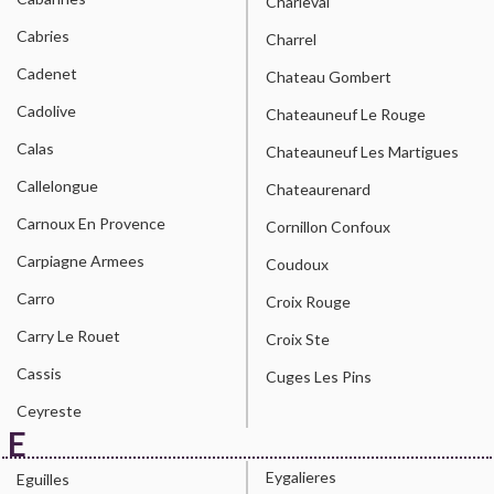
Charleval
Cabries
Charrel
Cadenet
Chateau Gombert
Cadolive
Chateauneuf Le Rouge
Calas
Chateauneuf Les Martigues
Callelongue
Chateaurenard
Carnoux En Provence
Cornillon Confoux
Carpiagne Armees
Coudoux
Carro
Croix Rouge
Carry Le Rouet
Croix Ste
Cassis
Cuges Les Pins
Ceyreste
E
Eygalieres
Eguilles