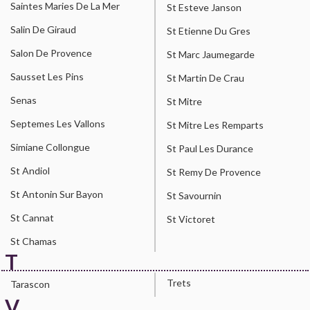
Saintes Maries De La Mer
St Esteve Janson
Salin De Giraud
St Etienne Du Gres
Salon De Provence
St Marc Jaumegarde
Sausset Les Pins
St Martin De Crau
Senas
St Mitre
Septemes Les Vallons
St Mitre Les Remparts
Simiane Collongue
St Paul Les Durance
St Andiol
St Remy De Provence
St Antonin Sur Bayon
St Savournin
St Cannat
St Victoret
St Chamas
T
Trets
Tarascon
V