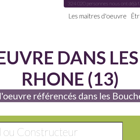
324 020 personnes nous ont déjà f
Les maitres d'oeuvre
Êtr
EUVRE DANS LE
RHONE (13)
d'oeuvre référencés dans les Bouc