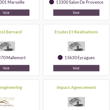
001 Marseille
13300 Salon De Provence
ol Bernard
Etudes Et Realisations
70 Mallemort
13630 Eyragues
engineering
Impact Agencement