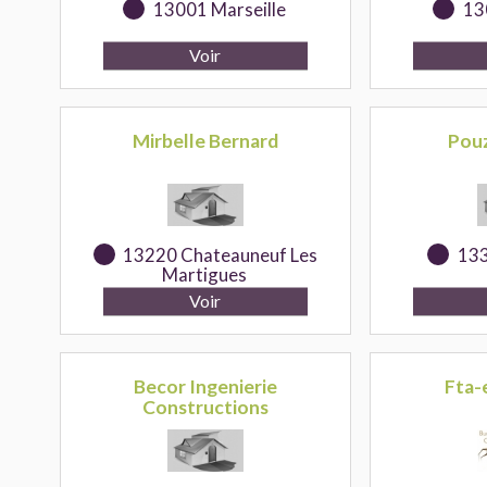
13001 Marseille
13
Mirbelle Bernard
Pouz
13220 Chateauneuf Les
133
Martigues
Becor Ingenierie
Fta-
Constructions