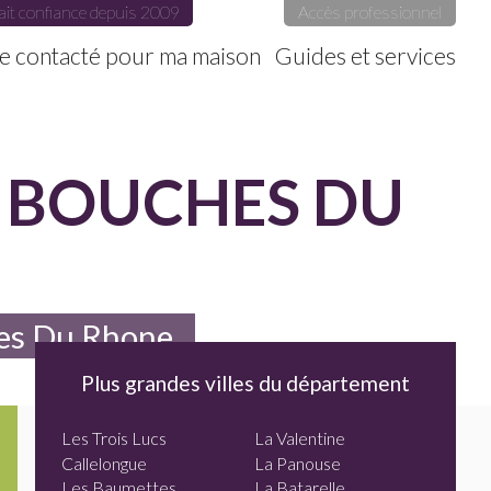
ait confiance depuis 2009
Accès professionnel
e contacté pour ma maison
Guides et services
S BOUCHES DU
hes Du Rhone
Plus grandes villes du département
Les Trois Lucs
La Valentine
Callelongue
La Panouse
Les Baumettes
La Batarelle