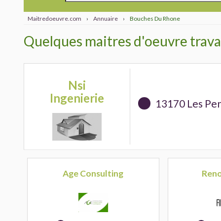
Maitredoeuvre.com
›
Annuaire
›
Bouches Du Rhone
Quelques maitres d'oeuvre trava
Nsi
Ingenierie
13170 Les Pe
Age Consulting
Reno