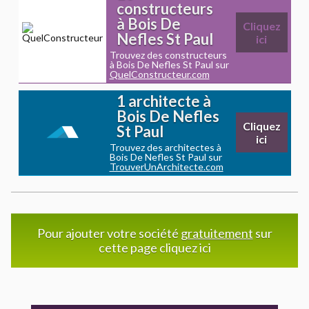
constructeurs
à Bois De
Cliquez
Nefles St Paul
ici
Trouvez des constructeurs
à Bois De Nefles St Paul sur
QuelConstructeur.com
1 architecte à
Bois De Nefles
Cliquez
St Paul
ici
Trouvez des architectes à
Bois De Nefles St Paul sur
TrouverUnArchitecte.com
Pour ajouter votre société
gratuitement
sur
cette page cliquez ici