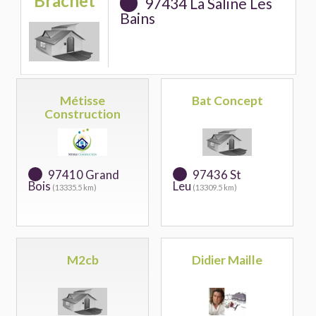
Brachet
97434 La Saline Les
Bains
Métisse
Bat Concept
Construction
97410 Grand
97436 St
Bois
Leu
(13335.5 km)
(13309.5 km)
M2cb
Didier Maille