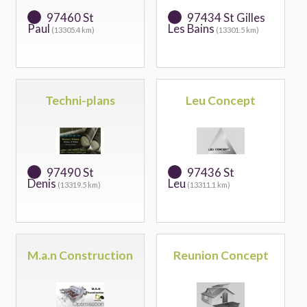
97460 St
97434 St Gilles
Paul
Les Bains
(13305.4 km)
(13301.5 km)
Techni-plans
Leu Concept
97490 St
97436 St
Denis
Leu
(13319.5 km)
(13311.1 km)
M.a.n Construction
Reunion Concept