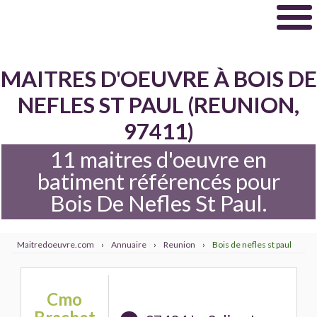
MAITRES D'OEUVRE À BOIS DE
NEFLES ST PAUL (REUNION,
97411)
11 maitres d'oeuvre en
batiment référencés pour
Bois De Nefles St Paul.
Maitredoeuvre.com
›
Annuaire
›
Reunion
›
Bois de nefles st paul
Cmo