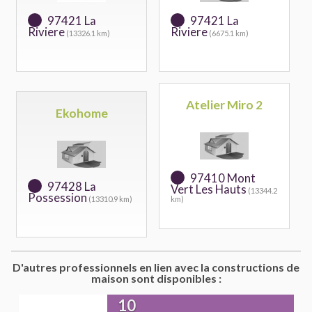
97421 La
97421 La
Riviere
Riviere
(13326.1 km)
(6675.1 km)
Atelier Miro 2
Ekohome
97410 Mont
97428 La
Vert Les Hauts
(13344.2
Possession
(13310.9 km)
km)
D'autres professionnels en lien avec la constructions de
maison sont disponibles :
10