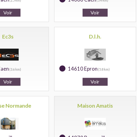
(2.5 km)
(5.4 km)
Ec3s
D.l.h.
Caen
14610 Epron
(3.6 km)
(5.8 km)
ise Normande
Maison Amatis