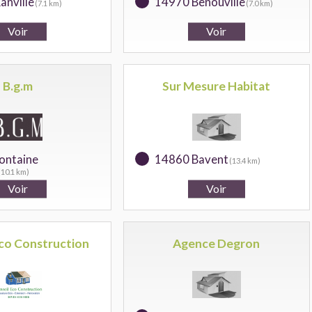
anville
14970 Benouville
(7.1 km)
(7.0 km)
B.g.m
Sur Mesure Habitat
ontaine
14860 Bavent
(13.4 km)
(10.1 km)
Eco Construction
Agence Degron