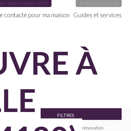
ait confiance depuis 2009
Accès professionnel
e contacté pour ma maison
Guides et services
UVRE À
LE
FILTRES
Maitres D'oeuvre faisant de la rénovation