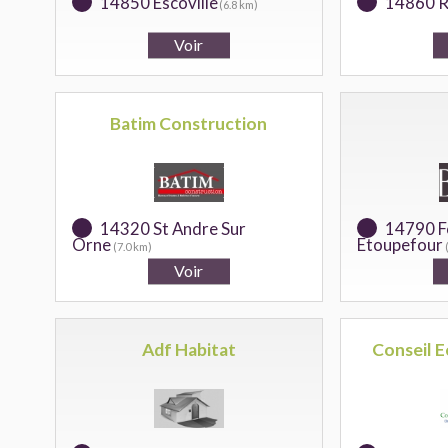
14850 Escoville
14860 R
(6.8 km)
Batim Construction
14320 St Andre Sur
14790 F
Orne
Etoupefour
(7.0 km)
Adf Habitat
Conseil 