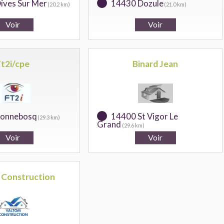
ives Sur Mer
14430 Dozule
(20.2 km)
(21.0 km)
Ft2i/cpe
Binard Jean
Bonnebosq
14400 St Vigor Le
(29.3 km)
Grand
(29.6 km)
 Construction