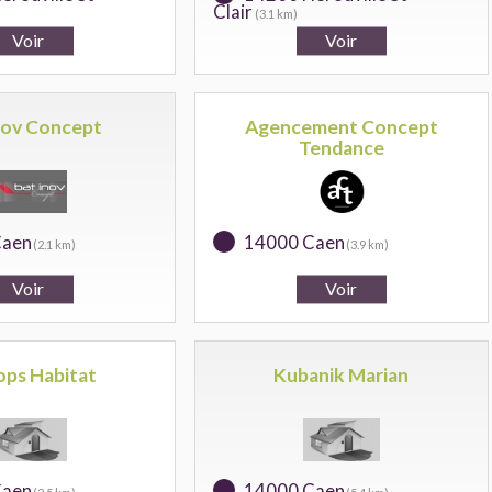
Clair
(3.1 km)
nov Concept
Agencement Concept
Tendance
Caen
14000 Caen
(2.1 km)
(3.9 km)
ps Habitat
Kubanik Marian
Caen
14000 Caen