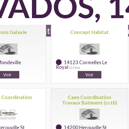
VADOS, 1
oeuvre en batiment référencés po
lons Galaxie
Concept Habitat
ondeville
14123 Cormelles Le
Royal
(2.1 km)
 Coordination
Caen Coordination
Travaux Batiment (cctb)
rouville St
14200 Herouville St