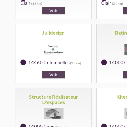
Clair
Clair
(3.3 km)
(3.0 km)
Julidesign
Bati
14460 Colombelles
14000 
(2.8 km)
Structure Réalisateur
Kheo
D'espaces
14000 Caen
14000 