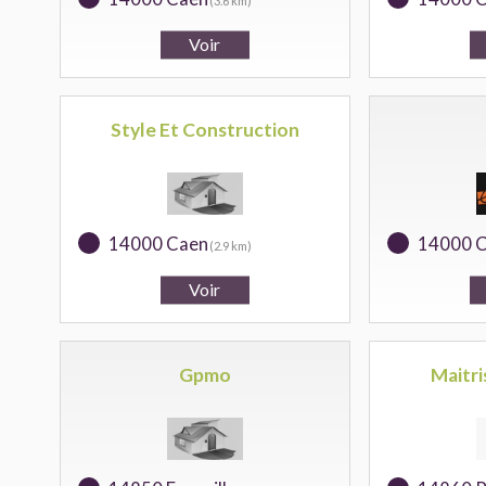
(3.6 km)
Style Et Construction
14000 Caen
14000 
(2.9 km)
Gpmo
Maitr