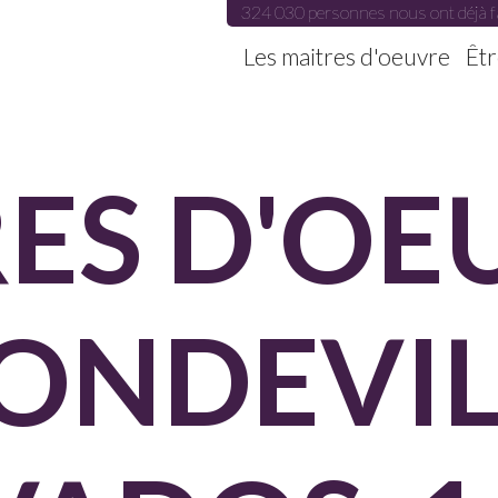
324 030 personnes nous ont déjà f
Les maitres d'oeuvre
Êtr
ES D'OE
ONDEVIL