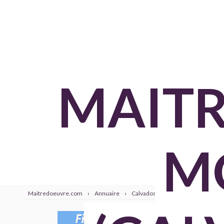
MAITR
M
Maitredoeuvre.com
›
Annuaire
›
Calvados
›
Mondeville