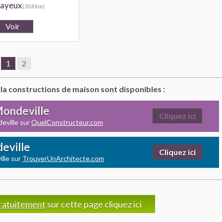
ayeux
(30.8 km)
1
2
 la constructions de maison sont disponibles :
Mondeville
Cliquez ici
eville sur
QuelConstructeur.com
eville
Cliquez ici
lle sur
TrouverUnArchitecte.com
ratuitement
sur cette page cliquez ici