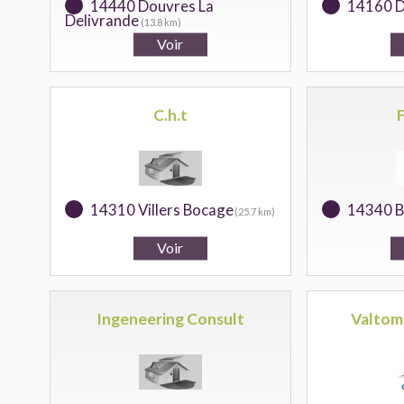
14440 Douvres La
14160 D
Delivrande
(13.8 km)
C.h.t
14310 Villers Bocage
14340 
(25.7 km)
Ingeneering Consult
Valtom