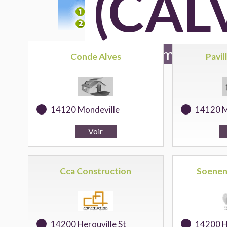
(CAL
52 maitres d'
Conde Alves
Pavil
14120 Mondeville
14120 M
Cca Construction
Soenen
14200 Herouville St
14200 He