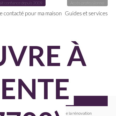
ait confiance depuis 2009
Accès professionnel
e contacté pour ma maison
Guides et services
UVRE À
RENTE
FILTRES
Maitres D'oeuvre faisant de la rénovation