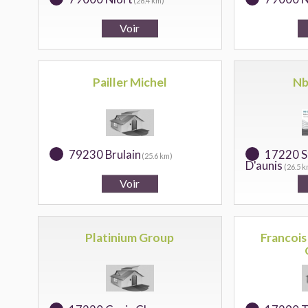
(28.4 km)
Pailler Michel
Nb
79230 Brulain
17220 S
(25.6 km)
D'aunis
(26.5 k
Platinium Group
Francois