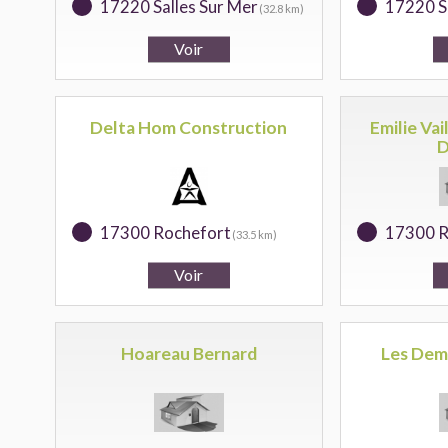
17220 Salles Sur Mer
17220 Sa
(32.8 km)
Delta Hom Construction
Emilie Vai
D
17300 Rochefort
17300 R
(33.5 km)
Hoareau Bernard
Les Dem