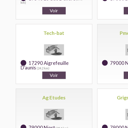
km)
Tech-bat
Pm
17290 Aigrefeuille
79000 N
D'aunis
(24.2 km)
Ag Etudes
Grig
79000 Niort
79000 N