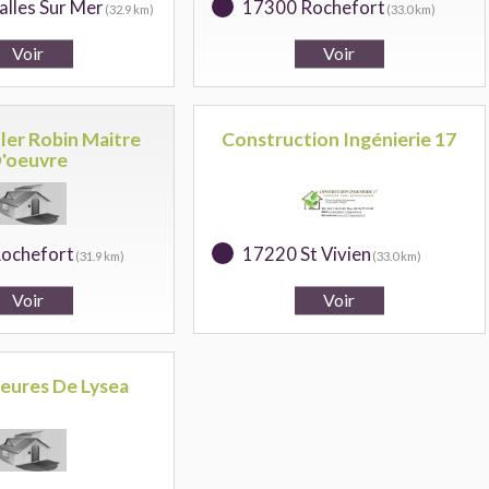
lles Sur Mer
17300 Rochefort
(32.9 km)
(33.0 km)
ller Robin Maitre
Construction Ingénierie 17
'oeuvre
ochefort
17220 St Vivien
(31.9 km)
(33.0 km)
eures De Lysea