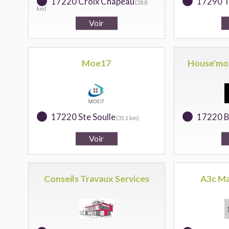
17220 Croix Chapeau
17290 T
(28.8
km)
Moe17
House'moz
17220 Ste Soulle
17220 B
(31.1 km)
Conseils Travaux Services
A3c Ma