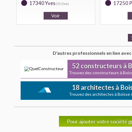
17340 Yves
17250 P
(35.5 km)
D'autres professionnels en lien avec
52 constructeurs à 
Trouvez des constructeurs à Bois
18 architectes à Boi
Trouvez des architectes à Boisse 
Pour ajouter votre société
g