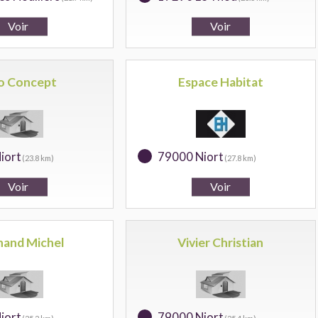
o Concept
Espace Habitat
iort
79000 Niort
(23.8 km)
(27.8 km)
nand Michel
Vivier Christian
iort
79000 Niort