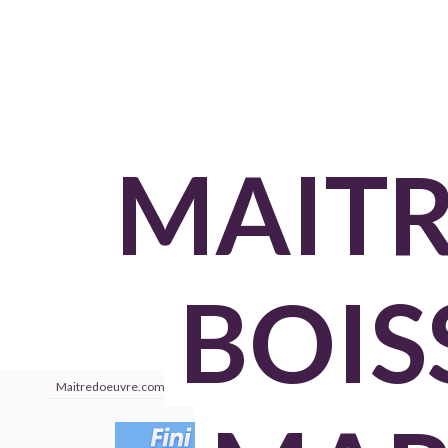
MAITR
BOIS
Maitredoeuvre.com
›
Annuaire
›
Charente Maritime
›
Boisse