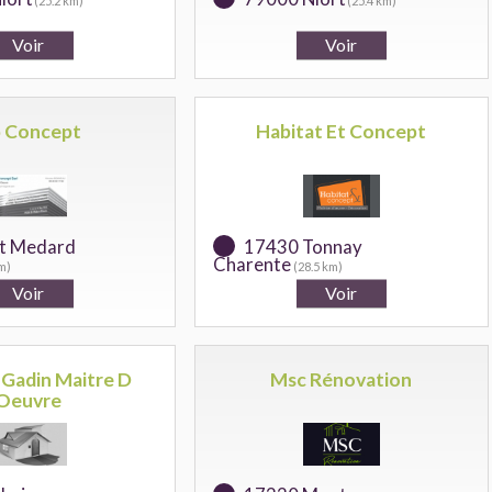
(25.2 km)
(25.4 km)
 Concept
Habitat Et Concept
t Medard
17430 Tonnay
Charente
m)
(28.5 km)
 Gadin Maitre D
Msc Rénovation
Oeuvre