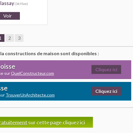
lassay
(34.9 km)
1
2
3
 la constructions de maison sont disponibles :
Boisse
Cliquez ici
se sur
QuelConstructeur.com
sse
Cliquez ici
sur
TrouverUnArchitecte.com
ratuitement
sur cette page cliquez ici