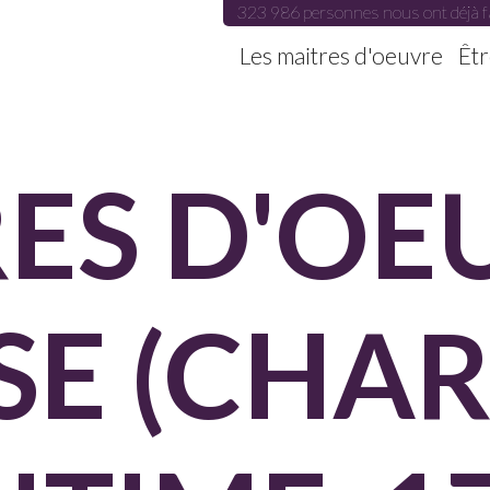
323 986 personnes nous ont déjà f
Les maitres d'oeuvre
Êtr
ES D'OE
SE (CHA