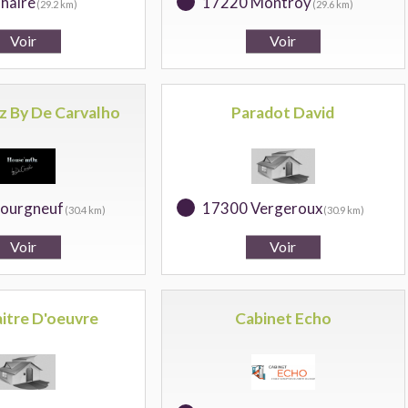
haire
17220 Montroy
(29.2 km)
(29.6 km)
 By De Carvalho
Paradot David
ourgneuf
17300 Vergeroux
(30.4 km)
(30.9 km)
itre D'oeuvre
Cabinet Echo