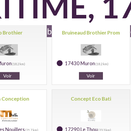
TIME, 1
d'oeuvre en batiment référencés 
p Brothier
Bruineaud Brothier Prom
Muron
17430 Muron
(18.2 km)
(18.2 km)
 Conception
Concept Eco Bati
s Nouillers
17290 Le Thou
(21.7 km)
(23.3 km)