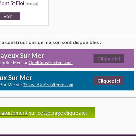
ont St Eloi
(85.8 km)
 la constructions de maison sont disponibles :
Cayeux Sur Mer
Cliquez ici
eux Sur Mer sur
QuelConstructeur.com
eux Sur Mer
Cliquez ici
 Sur Mer sur
TrouverUnArchitecte.com
ratuitement
sur cette page cliquez ici