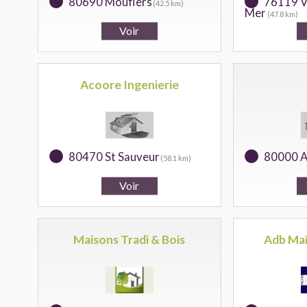
80690 Mouflers
76119 V
(42.5 km)
Mer
(47.8 km)
Acoore Ingenierie
80470 St Sauveur
80000 A
(58.1 km)
Maisons Tradi & Bois
Adb Maî