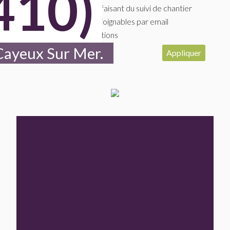
410)
Maitres D'oeuvre faisant du suivi de chantier
Maitres D'oeuvre joignables par email
Photos des réalisations
 Cayeux Sur Mer.
Appliquer