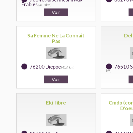
Erables
(40.0 km)
Sa Femme Ne La Connait
Del
Pas
76200 Dieppe
76510 S
(41.4 km)
km)
Eki-libre
Cmdp (con
D'oeu