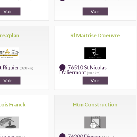
rea'plan
Rl Maîtrise D'oeuvre
 Riquier
76510 St Nicolas
(32.8 km)
D'aliermont
(38.6 km)
tois Franck
Htm Construction
iraines
76200 Dieppe