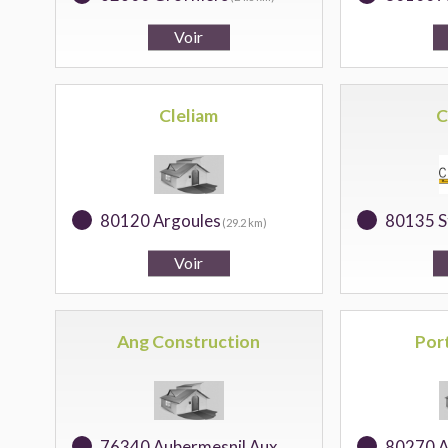
Cleliam
C
80120 Argoules
80135 St
(29.2 km)
Ang Construction
Por
76340 Aubermesnil Aux
80270 A