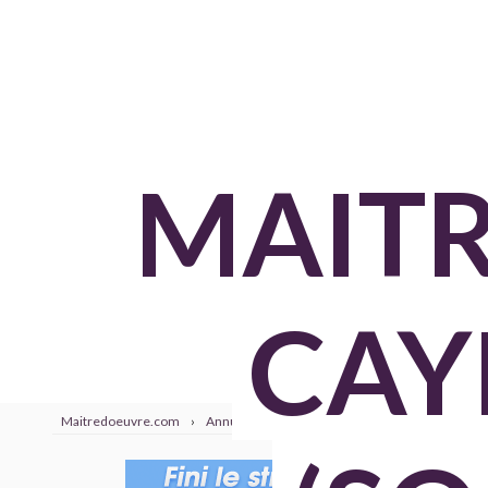
MAITR
CAY
Maitredoeuvre.com
›
Annuaire
›
Somme
›
Cayeux sur mer