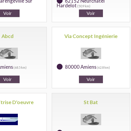
arengeville Sur
62152 Neufchatel
Hardelot
(50.9 km)
Abcd
Via Concept Ingénierie
miens
80000 Amiens
(68.5 km)
(62.8 km)
trise D'oeuvre
St Bat