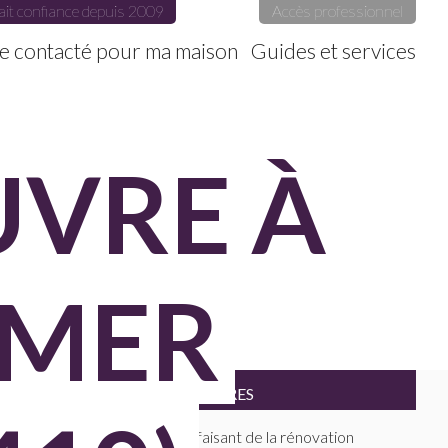
ait confiance depuis 2009
Accès professionnel
e contacté pour ma maison
Guides et services
UVRE À
 MER
FILTRES
Maitres D'oeuvre faisant de la rénovation