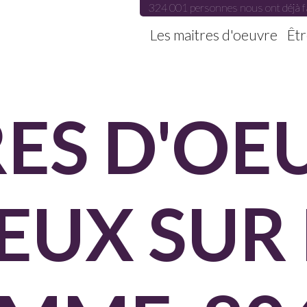
324 001 personnes nous ont déjà f
Les maitres d'oeuvre
Êtr
ES D'OE
EUX SUR