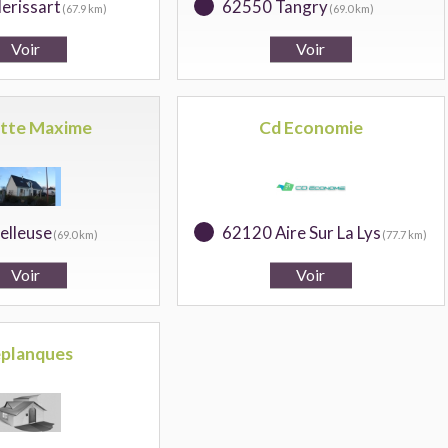
erissart
62550 Tangry
(67.9 km)
(69.0 km)
tte Maxime
Cd Economie
elleuse
62120 Aire Sur La Lys
(69.0 km)
(77.7 km)
planques