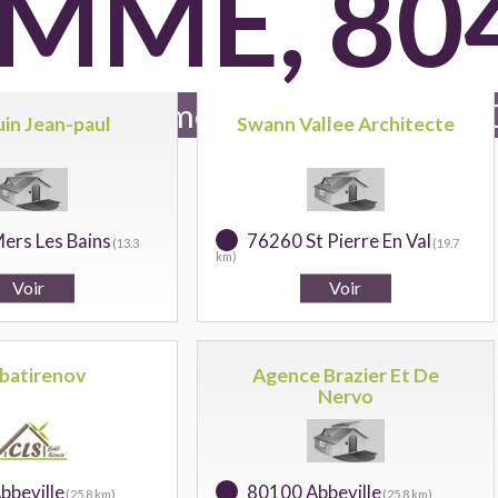
MME, 80
uvre en batiment référencés pour
in Jean-paul
Swann Vallee Architecte
ers Les Bains
76260 St Pierre En Val
(13.3
(19.7
km)
sbatirenov
Agence Brazier Et De
Nervo
bbeville
80100 Abbeville
(25.8 km)
(25.8 km)