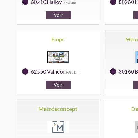
60210 Halloy
80260 H
(66.0 km)
Empc
Mino
62550 Valhuon
80160 B
(68.8 km)
Metréaconcept
De