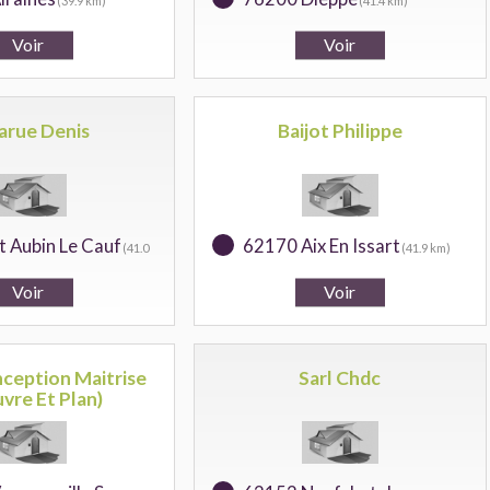
(39.9 km)
(41.4 km)
arue Denis
Baijot Philippe
t Aubin Le Cauf
62170 Aix En Issart
(41.0
(41.9 km)
ception Maitrise
Sarl Chdc
vre Et Plan)