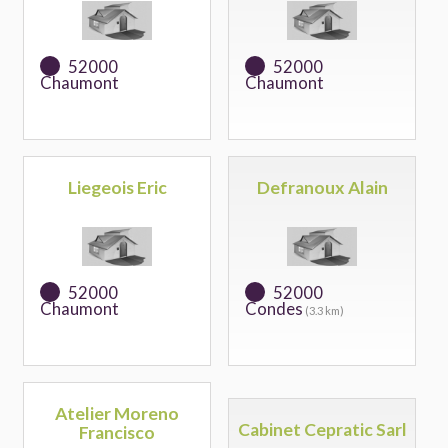
52000
52000
Chaumont
Chaumont
Liegeois Eric
Defranoux Alain
52000
52000
Chaumont
Condes
(3.3 km)
Atelier Moreno
Cabinet Cepratic Sarl
Francisco