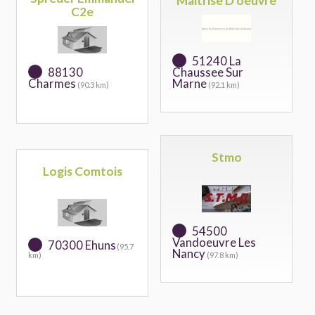
Maitrise D'oeuvre
C2e
51240 La
88130
Chaussee Sur
Charmes
Marne
(90.3 km)
(92.1 km)
Stmo
Logis Comtois
54500
Vandoeuvre Les
70300 Ehuns
(95.7
Nancy
km)
(97.8 km)