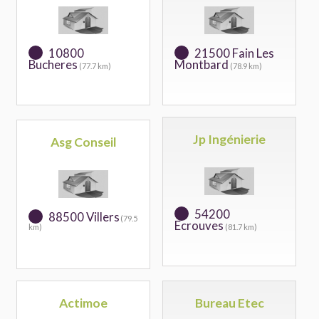
10800
21500 Fain Les
Bucheres
Montbard
(77.7 km)
(78.9 km)
Jp Ingénierie
Asg Conseil
54200
88500 Villers
(79.5
Ecrouves
km)
(81.7 km)
Actimoe
Bureau Etec