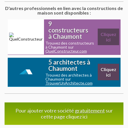
D'autres professionnels en lien avec la constructions de
maison sont disponibles :
9
constructeurs
Cliquez
à Chaumont
ici
Trouvez des constructeurs
à Chaumont sur
QuelConstructeur.com
5 architectes à
Chaumont
Cliquez
ici
Trouvez des architectes à
Chaumont sur
TrouverUnArchitecte.com
Pour ajouter votre société
gratuitement
sur
cette page cliquez ici