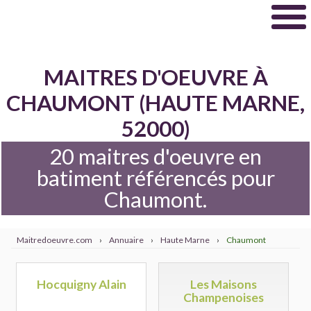
MAITRES D'OEUVRE À
CHAUMONT (HAUTE MARNE,
52000)
20 maitres d'oeuvre en
batiment référencés pour
Chaumont.
Maitredoeuvre.com
›
Annuaire
›
Haute Marne
›
Chaumont
Hocquigny Alain
Les Maisons
Champenoises