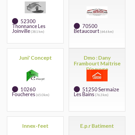
52300
Thonnance Les
70500
Joinville
Betaucourt
(38.1 km)
(64.6 km)
Juni' Concept
Dmo : Dany
Frambourt Maîtrise
D'oeuvre
10260
51250 Sermaize
Foucheres
Les Bains
(65.0 km)
(76.3 km)
Innex-feet
E.p.r Batiment