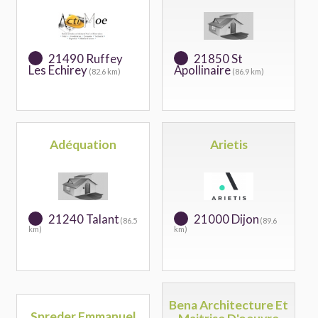
21490 Ruffey
21850 St
Les Echirey
Apollinaire
(82.6 km)
(86.9 km)
Adéquation
Arietis
21240 Talant
21000 Dijon
(86.5
(89.6
km)
km)
Bena Architecture Et
Spreder Emmanuel