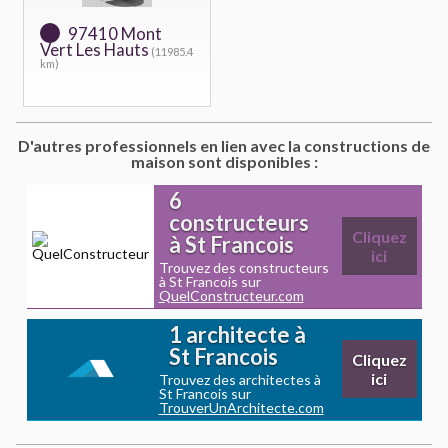
97410 Mont
Vert Les Hauts
(11985.4
km)
D'autres professionnels en lien avec la constructions de
maison sont disponibles :
6
constructeurs
Cliquez
à St Francois
ici
Trouvez des constructeurs
à St Francois sur
QuelConstructeur.com
1 architecte à
St Francois
Cliquez
ici
Trouvez des architectes à
St Francois sur
TrouverUnArchitecte.com