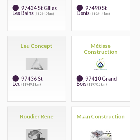
97434 St Gilles
97490 St
Les Bains
Denis
(11941.2 km)
(11961.4 km)
Leu Concept
Métisse
Construction
97436 St
97410 Grand
Leu
Bois
(11949.1 km)
(11970.8 km)
Roudier Rene
M.a.n Construction