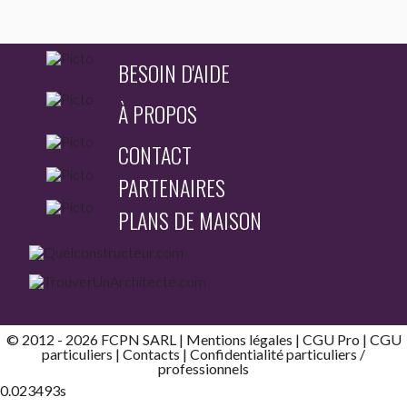
BESOIN D'AIDE
À PROPOS
CONTACT
PARTENAIRES
PLANS DE MAISON
© 2012 - 2026 FCPN SARL |
Mentions légales
|
CGU Pro
|
CGU
particuliers
|
Contacts
| Confidentialité
particuliers
/
professionnels
0.023493s