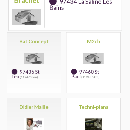
Brachet
97434 La Saline Les
Bains
Bat Concept
M2cb
97436 St
97460 St
Leu
Paul
(11947.5 km)
(11945.5 km)
Didier Maille
Techni-plans