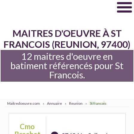
MAITRES D'OEUVRE À ST
FRANCOIS (REUNION, 97400)
12 maitres d'oeuvre en
batiment référencés pour St
Francois.
Maitredoeuvre.com
›
Annuaire
›
Reunion
›
St francois
Cmo