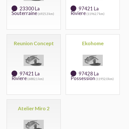
23300 La
97421 La
Souterraine
Riviere
(6925.3 km)
(11962.7 km)
Reunion Concept
Ekohome
97421 La
97428 La
Riviere
Possession
(6882.1 km)
(11952.0 km)
Atelier Miro 2